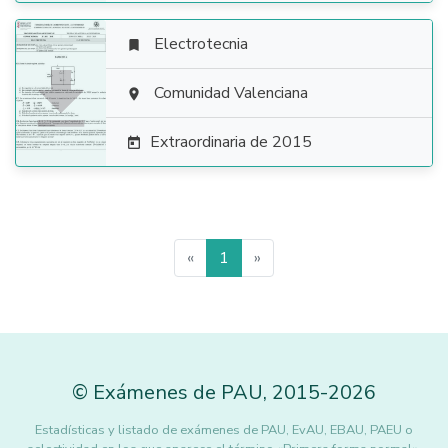
Electrotecnia


Comunidad Valenciana

Extraordinaria de 2015

«
1
»
©
Exámenes de PAU
,
2015
-2026
Estadísticas y listado de exámenes de PAU, EvAU, EBAU, PAEU o