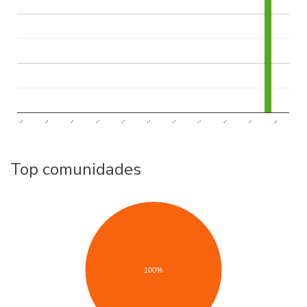
..
..
..
..
..
..
..
..
..
..
..
Top comunidades
100%