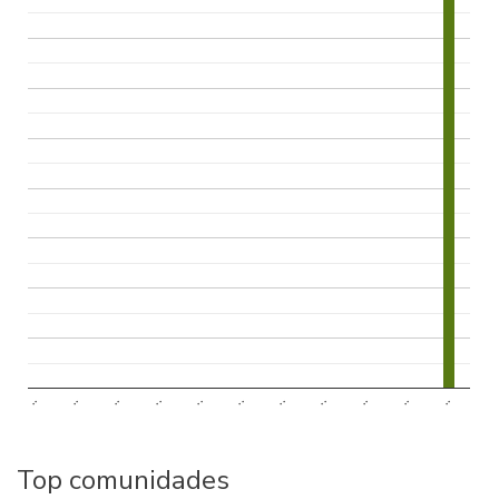
..
..
..
..
..
..
..
..
..
..
..
Top comunidades