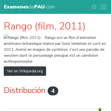
Examenes
de
PAU
.com
history
Rango (film, 2011)
Rango est un film d'animation
américano-britannique réalisé par Gore Verbinski et sorti en
2011. Animé en images de synthèse, c'est une parodie de
western dont le personnage principal est un caméléon
anthropomorphe.
Ver en Wikipedia.org
Distribución
4