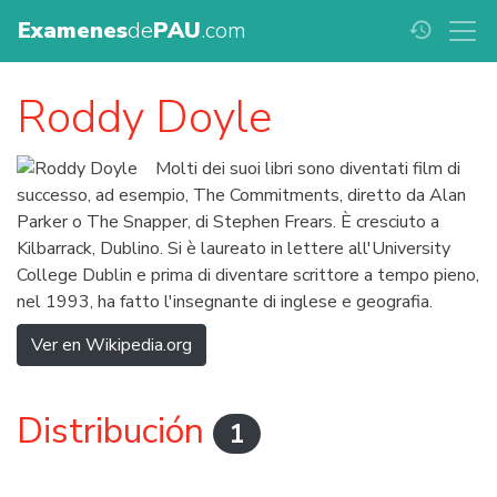
Examenes
de
PAU
.com
history
Roddy Doyle
Molti dei suoi libri sono diventati film di
successo, ad esempio, The Commitments, diretto da Alan
Parker o The Snapper, di Stephen Frears. È cresciuto a
Kilbarrack, Dublino. Si è laureato in lettere all'University
College Dublin e prima di diventare scrittore a tempo pieno,
nel 1993, ha fatto l'insegnante di inglese e geografia.
Ver en Wikipedia.org
Distribución
1