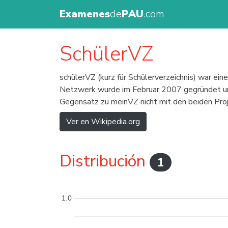
Examenes
de
PAU
.com
SchülerVZ
schülerVZ (kurz für Schülerverzeichnis) war e
Netzwerk wurde im Februar 2007 gegründet und
Gegensatz zu meinVZ nicht mit den beiden Pro
Ver en Wikipedia.org
Distribución
1
1.0