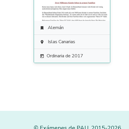
Alemán

Islas Canarias

Ordinaria de 2017

©
Exámenes de PAU
,
2015
-2026