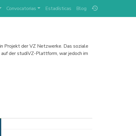
history
Convocatorias
Estadísticas
Blog
ein Projekt der VZ Netzwerke. Das soziale
auf der studiVZ-Plattform, war jedoch im