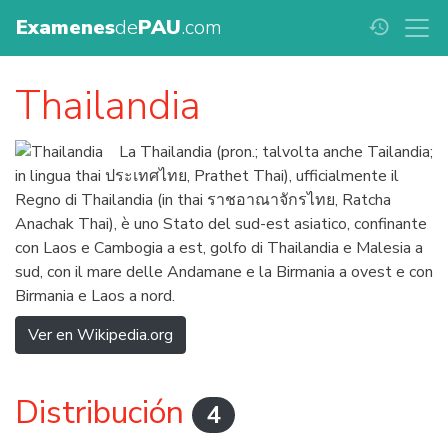
Examenes
de
PAU
.com
history
Thailandia
La Thailandia (pron.; talvolta anche Tailandia;
in lingua thai ประเทศไทย, Prathet Thai), ufficialmente il
Regno di Thailandia (in thai ราชอาณาจักรไทย, Ratcha
Anachak Thai), è uno Stato del sud-est asiatico, confinante
con Laos e Cambogia a est, golfo di Thailandia e Malesia a
sud, con il mare delle Andamane e la Birmania a ovest e con
Birmania e Laos a nord.
Ver en Wikipedia.org
Distribución
4