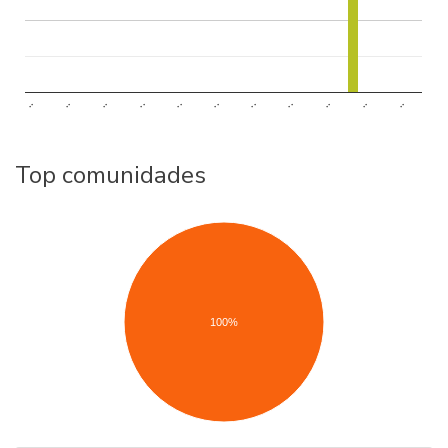
..
..
..
..
..
..
..
..
..
..
..
Top comunidades
100%