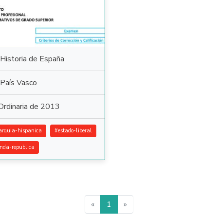
Historia de España
País Vasco
Ordinaria de 2013
rquia-hispanica
#
estado-liberal
nda-republica
«
1
»