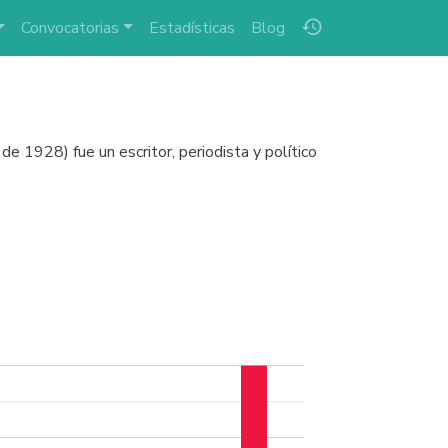
history
Convocatorias
Estadísticas
Blog
e 1928) fue un escritor, periodista y político