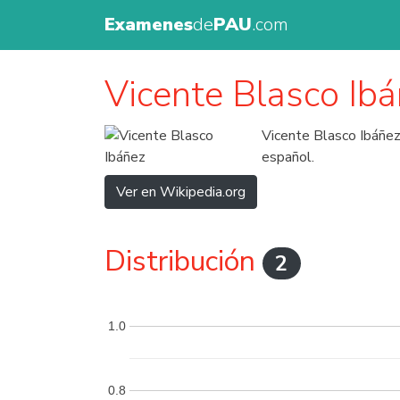
Examenes
de
PAU
.com
Vicente Blasco Ib
Vicente Blasco Ibáñez 
español.
Ver en Wikipedia.org
Distribución
2
1.0
0.8