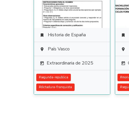
Historia de España


País Vasco


Extraordinaria de 2025


#
segunda-republica
#
mona
#
dictadura-franquista
#
segu