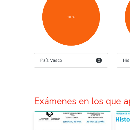
100%
País Vasco
His
2
Exámenes en los que a