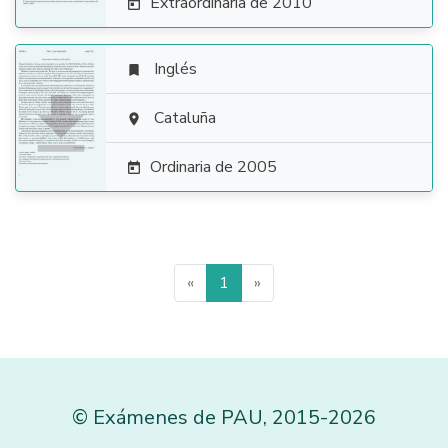
Extraordinaria de 2010

Inglés


Cataluña

Ordinaria de 2005

«
1
»
©
Exámenes de PAU
,
2015
-2026