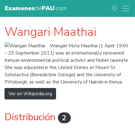
Examenes
de
PAU
.com
history
Wangari Maathai
Wangari Muta Maathai (1 April 1940
– 25 September 2011) was an internationally renowned
Kenyan environmental political activist and Nobel laureate.
She was educated in the United States at Mount St.
Scholastica (Benedictine College) and the University of
Pittsburgh, as well as the University of Nairobi in Kenya.
Ver en Wikipedia.org
Distribución
2