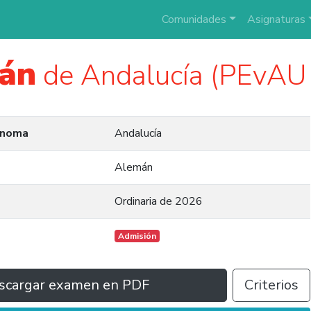
Comunidades
Asignaturas
án
de Andalucía (PEvAU
ónoma
Andalucía
Alemán
Ordinaria de 2026
Admisión
scargar examen en PDF
Criterios