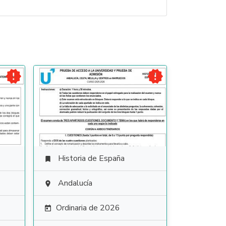


Historia de España

Andalucía

Ordinaria de 2026
