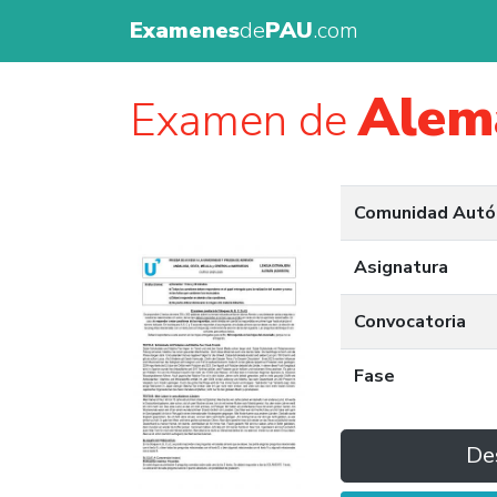
Examenes
de
PAU
.com
Alem
Examen de
Comunidad Aut
Asignatura
Convocatoria
Fase
De