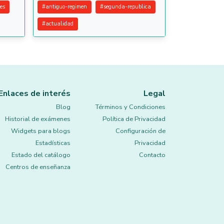
es
#
antiguo-regimen
#
segunda-republica
#
actualidad
Enlaces de interés
Legal
Blog
Términos y Condiciones
Historial de exámenes
Política de Privacidad
Widgets para blogs
Configuración de
Estadísticas
Privacidad
Estado del catálogo
Contacto
Centros de enseñanza