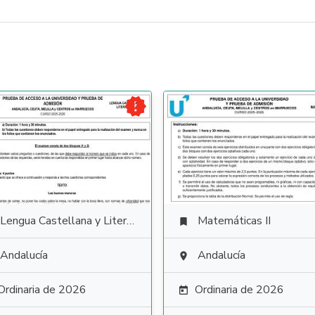

Lengua Castellana y Literatura
Matemáticas II

Andalucía
Andalucía

Ordinaria de 2026
Ordinaria de 2026
