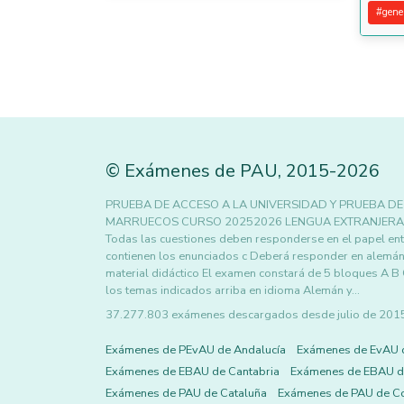
#
gene
©
Exámenes de PAU
,
2015
-2026
PRUEBA DE ACCESO A LA UNIVERSIDAD Y PRUEBA DE
MARRUECOS CURSO 20252026 LENGUA EXTRANJERA ALEM
Todas las cuestiones deben responderse en el papel entr
contienen los enunciados c Deberá responder en alemán a 
material didáctico El examen constará de 5 bloques A B
los temas indicados arriba en idioma Alemán y…
37.277.803 exámenes descargados desde julio de 2015 h
Exámenes de PEvAU de Andalucía
Exámenes de EvAU 
Exámenes de EBAU de Cantabria
Exámenes de EBAU de
Exámenes de PAU de Cataluña
Exámenes de PAU de C