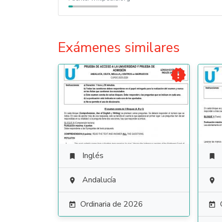
Exámenes similares

Inglés


Andalucía


Ordinaria de 2026

