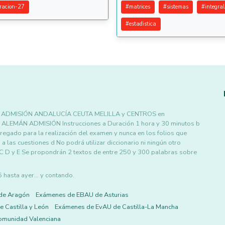
racion-27
#
matrices
#
sistemas
#
integral
#
estadistica
 ADMISIÓN ANDALUCÍA CEUTA MELILLA y CENTROS en
ÁN ADMISIÓN Instrucciones a Duración 1 hora y 30 minutos b
egado para la realización del examen y nunca en los folios que
las cuestiones d No podrá utilizar diccionario ni ningún otro
 C D y E Se propondrán 2 textos de entre 250 y 300 palabras sobre
asta ayer... y contando.
de Aragón
Exámenes de EBAU de Asturias
 Castilla y León
Exámenes de EvAU de Castilla-La Mancha
omunidad Valenciana