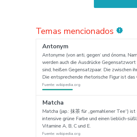
Temas mencionados
new_releases
Antonym
Antonyme (von anti‚ gegen‘ und ónoma, Name
werden auch die Ausdrücke Gegensatzwort (
sind, heißen Gegensatzpaar. Die zwischen i
Die entsprechende rhetorische Figur ist da
Fuente:
wikipedia.org
Matcha
Matcha (jap.: 抹茶 für „gemahlener Tee“) ist 
intensive grüne Farbe und einen lieblich-sü
Vitamine A, B, C und E.
Fuente:
wikipedia.org