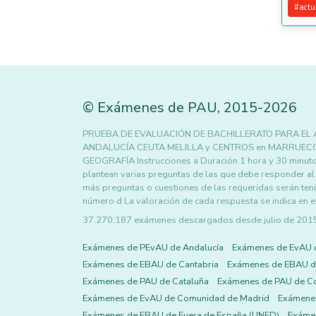
#
actu
©
Exámenes de PAU
,
2015
-2026
PRUEBA DE EVALUACIÓN DE BACHILLERATO PARA EL 
ANDALUCÍA CEUTA MELILLA y CENTROS en MARRUE
GEOGRAFÍA Instrucciones a Duración 1 hora y 30 minuto
plantean varias preguntas de las que debe responder al
más preguntas o cuestiones de las requeridas serán teni
número d La valoración de cada respuesta se indica en e
37.270.187 exámenes descargados desde julio de 2015 h
Exámenes de PEvAU de Andalucía
Exámenes de EvAU 
Exámenes de EBAU de Cantabria
Exámenes de EBAU de
Exámenes de PAU de Cataluña
Exámenes de PAU de C
Exámenes de EvAU de Comunidad de Madrid
Exámene
Exámenes de EBAU de Fuera de España (UNED)
Exámen