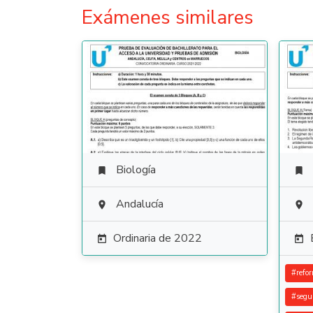
Exámenes similares
Biología


Andalucía


Ordinaria de 2022


#
refo
#
segu