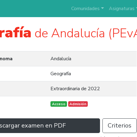
Comunidades
Asignaturas
rafía
de Andalucía (PEv
ónoma
Andalucía
Geografía
Extraordinaria de 2022
Acceso
Admisión
scargar examen en PDF
Criterios