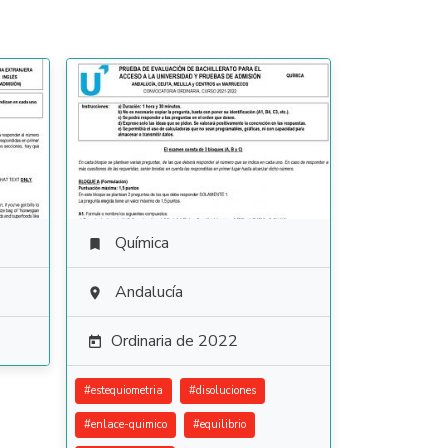
Química

Andalucía

Ordinaria de 2022

#
estequiometria
#
disoluciones
#
enlace-quimico
#
equilibrio