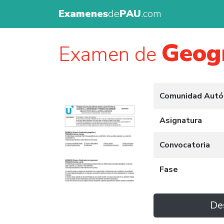
Examenes
de
PAU
.com
Geog
Examen de
Comunidad Aut
Asignatura
Convocatoria
Fase
De