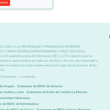
alidad
ACCESO A LA UNIVERSIDAD Y PRUEBAS DE ADMISIÓN
COS CONVOCATORIA EXTRAORDINARIA CURSO 20212022
s b El examen consta de 4 bloques A B C y D En cada bloque se
 número que se indica en cada uno de ellos c En caso de responder a
das en cuenta las respondidas en primer lugar hasta alcanzar dicho
l bl…
asta ayer... y contando.
de Aragón
Exámenes de EBAU de Asturias
 Castilla y León
Exámenes de EvAU de Castilla-La Mancha
omunidad Valenciana
s de EBAU de Extremadura
es de ABAU de Galicia
Exámenes de PBAU de Islas Baleares