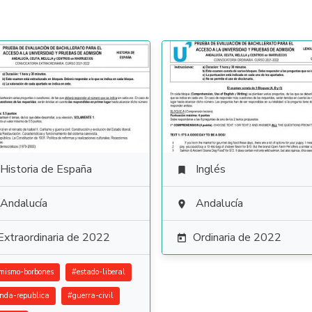
Historia de España
Inglés

Andalucía
Andalucía

Extraordinaria de 2022
Ordinaria de 2022

rmismo-borbones
#
estado-liberal
nda-republica
#
guerra-civil