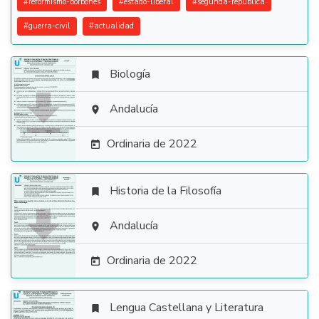
#
reformismo-borbones
#
estado-liberal
#
segunda-republica
#
guerra-civil
#
actualidad
Biología


Andalucía

Ordinaria de 2022

Historia de la Filosofía


Andalucía

Ordinaria de 2022

Lengua Castellana y Literatura
