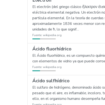
Electrón
El electrón (del griego clásico ἤλεκτρον ḗl
eléctrica elemental negativa. Un electrón 
partícula elemental. En la teoría de cuerda
aproximadamente 1836 veces menor con respe
unidades de ħ, lo que signif…
Fuente:
wikipedia.org
Ácido fluorhídrico
El Ácido fluorhídrico, es un compuesto quím
con elementos de vidrio ya que puede corroer
Fuente:
wikipedia.org
Ácido sulfhídrico
El sulfuro de hidrógeno, denominado ácido su
pesado que el aire, es inflamable, incoloro,
ello, en el organismo humano desempeña fun
Fuente:
wikipedia.org