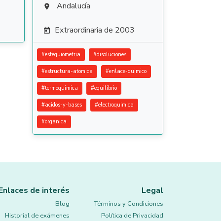
Andalucía

Extraordinaria de 2003

#
estequiometria
#
disoluciones
#
estructura-atomica
#
enlace-quimico
#
termoquimica
#
equilibrio
#
acidos-y-bases
#
electroquimica
#
organica
Enlaces de interés
Legal
Blog
Términos y Condiciones
Historial de exámenes
Política de Privacidad