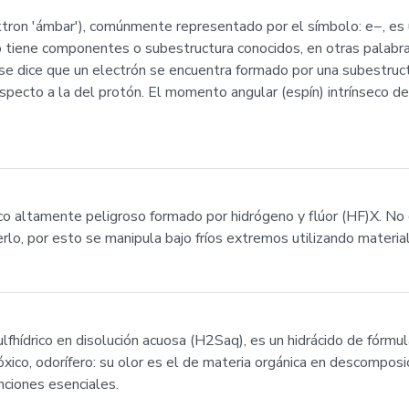
ektron 'ámbar'), comúnmente representado por el símbolo: e−, es 
no tiene componentes o subestructura conocidos, en otras palab
s se dice que un electrón se encuentra formado por una subestruc
cto a la del protón. El momento angular (espín) intrínseco del
ico altamente peligroso formado por hidrógeno y flúor (HF)X. N
lo, por esto se manipula bajo fríos extremos utilizando material
lfhídrico en disolución acuosa (H2Saq), es un hidrácido de fórm
 tóxico, odorífero: su olor es el de materia orgánica en descompo
ciones esenciales.