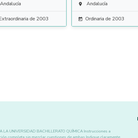
Andalucía
Andalucía

Extraordinaria de 2003
Ordinaria de 2003

LA UNIVERSIDAD BACHILLERATO QUÍMICA Instrucciones a
pción completa sin mezclar cuestiones de ambas Indique claramente