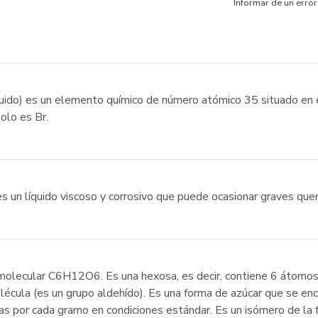
Informar de un error
uido) es un elemento químico de número atómico 35 situado en e
olo es Br.
s un líquido viscoso y corrosivo que puede ocasionar graves que
olecular C6H12O6. Es una hexosa, es decir, contiene 6 átomos d
écula (es un grupo aldehído). Es una forma de azúcar que se encue
as por cada gramo en condiciones estándar. Es un isómero de la fr