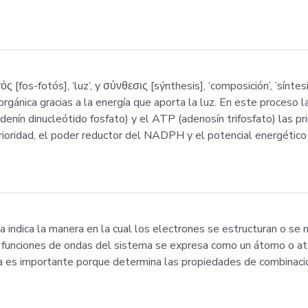
fos-fotós], ‘luz’, y σύνθεσις [sýnthesis], ‘composición’, ’síntesis’
rgánica gracias a la energía que aporta la luz. En este proceso l
denín dinucleótido fosfato) y el ATP (adenosín trifosfato) las p
ioridad, el poder reductor del NADPH y el potencial energético
nica indica la manera en la cual los electrones se estructuran o s
as funciones de ondas del sistema se expresa como un átomo o a
ica es importante porque determina las propiedades de combinaci