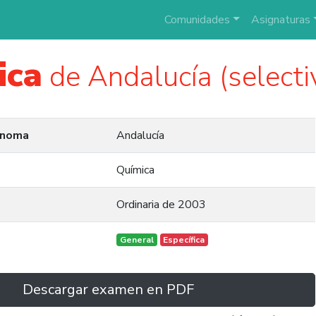
Comunidades
Asignaturas
ica
de Andalucía (select
ónoma
Andalucía
Química
Ordinaria de 2003
General
Específica
Descargar examen en PDF