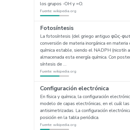
los grupos -OH y =O.
Fuente:
wikipedia.org
Fotosíntesis
La fotosíntesis (del griego antiguo φῶς-φωτός [
conversión de materia inorgánica en materia o
química estable, siendo el NADPH (nicotín a
almacenada esta energía química. Con poster
síntesis de …
Fuente:
wikipedia.org
Configuración electrónica
En física y química, la configuración electró
modelo de capas electrónicas, en el cuál l
antisimetrizadas. La configuración electrón
posición en la tabla periódica.
Fuente:
wikipedia.org