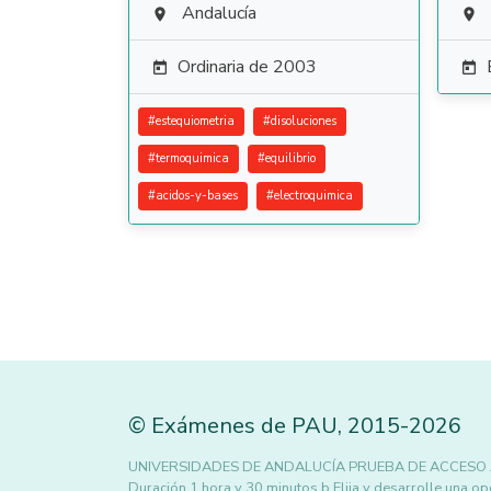
Andalucía


Ordinaria de 2003


#
estequiometria
#
disoluciones
#
termoquimica
#
equilibrio
#
acidos-y-bases
#
electroquimica
©
Exámenes de PAU
,
2015
-2026
UNIVERSIDADES DE ANDALUCÍA PRUEBA DE ACCESO A 
Duración 1 hora y 30 minutos b Elija y desarrolle una o