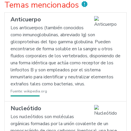
Temas mencionados
new_releases
Anticuerpo
Los anticuerpos (también conocidos
como inmunoglobulinas, abreviado Ig) son
glicoproteínas del tipo gamma globulina. Pueden
encontrarse de forma soluble en la sangre u otros
fluidos corporales de los vertebrados, disponiendo de
una forma idéntica que actúa como receptor de los
linfocitos B y son empleados por el sistema
inmunitario para identificar y neutralizar elementos
extraños tales como bacterias, virus.
Fuente:
wikipedia.org
Nucleótido
Los nucleótidos son moléculas
orgánicas formadas por la unión covalente de un
monosacárido de cinco carbonos (pentosa), una base