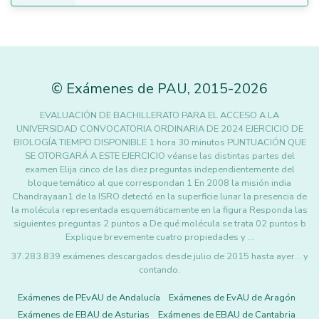
©
Exámenes de PAU
,
2015
-2026
EVALUACIÓN DE BACHILLERATO PARA EL ACCESO A LA
UNIVERSIDAD CONVOCATORIA ORDINARIA DE 2024 EJERCICIO DE
BIOLOGÍA TIEMPO DISPONIBLE 1 hora 30 minutos PUNTUACIÓN QUE
SE OTORGARÁ A ESTE EJERCICIO véanse las distintas partes del
examen Elija cinco de las diez preguntas independientemente del
bloque temático al que correspondan 1 En 2008 la misión india
Chandrayaan1 de la ISRO detectó en la superficie lunar la presencia de
la molécula representada esquemáticamente en la figura Responda las
siguientes preguntas 2 puntos a De qué molécula se trata 02 puntos b
Explique brevemente cuatro propiedades y …
37.283.839 exámenes descargados desde julio de 2015 hasta ayer... y
contando.
Exámenes de PEvAU de Andalucía
Exámenes de EvAU de Aragón
Exámenes de EBAU de Asturias
Exámenes de EBAU de Cantabria