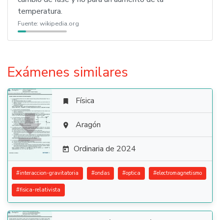
temperatura.
Fuente:
wikipedia.org
Exámenes similares
Física


Aragón

Ordinaria de 2024

#
interaccion-gravitatoria
#
ondas
#
optica
#
electromagnetismo
#
fisica-relativista