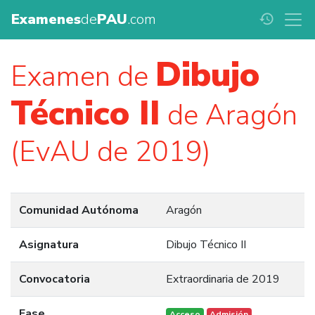
Examenes
de
PAU
.com
history
Dibujo
Examen de
Técnico II
de Aragón
(EvAU de 2019)
Comunidad Autónoma
Aragón
Asignatura
Dibujo Técnico II
Convocatoria
Extraordinaria de 2019
Fase
Acceso
Admisión