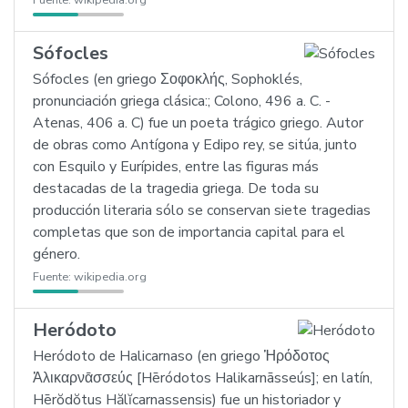
Fuente:
wikipedia.org
Sófocles
Sófocles (en griego Σοφοκλής, Sophoklés,
pronunciación griega clásica:; Colono, 496 a. C. -
Atenas, 406 a. C) fue un poeta trágico griego. Autor
de obras como Antígona y Edipo rey, se sitúa, junto
con Esquilo y Eurípides, entre las figuras más
destacadas de la tragedia griega. De toda su
producción literaria sólo se conservan siete tragedias
completas que son de importancia capital para el
género.
Fuente:
wikipedia.org
Heródoto
Heródoto de Halicarnaso (en griego Ἡρόδοτος
Ἁλικαρνᾱσσεύς [Hēródotos Halikarnāsseús]; en latín,
Hērŏdŏtus Hălĭcarnassensis) fue un historiador y