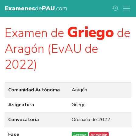
Examenes
de
PAU
.com
history
Griego
Examen de
de
Aragón (EvAU de
2022)
Comunidad Autónoma
Aragón
Asignatura
Griego
Convocatoria
Ordinaria de 2022
Fase
Acceso
Admisión