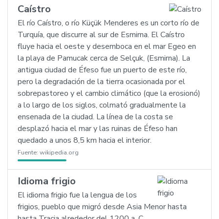
Caístro
El río Caístro, o río Küçük Menderes es un corto río de
Turquía, que discurre al sur de Esmirna. El Caístro
fluye hacia el oeste y desemboca en el mar Egeo en
la playa de Pamucak cerca de Selçuk, (Esmirna). La
antigua ciudad de Éfeso fue un puerto de este río,
pero la degradación de la tierra ocasionada por el
sobrepastoreo y el cambio climático (que la erosionó)
a lo largo de los siglos, colmató gradualmente la
ensenada de la ciudad. La línea de la costa se
desplazó hacia el mar y las ruinas de Éfeso han
quedado a unos 8,5 km hacia el interior.
Fuente:
wikipedia.org
Idioma frigio
El idioma frigio fue la lengua de los
frigios, pueblo que migró desde Asia Menor hasta
hasta Tracia alrededor del 1200 a. C.