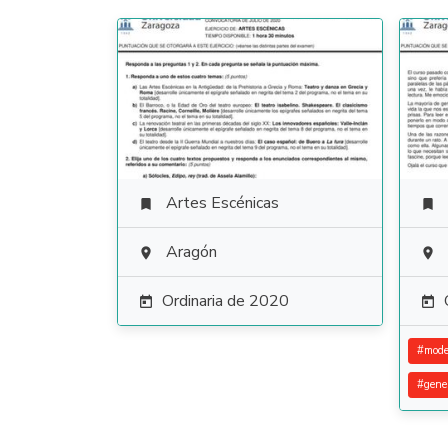
Artes Escénicas


Aragón


Ordinaria de 2020


#
mode
#
gene