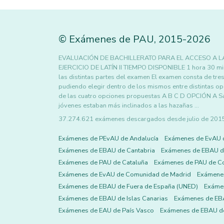
©
Exámenes de PAU
,
2015
-2026
EVALUACIÓN DE BACHILLERATO PARA EL ACCESO A L
EJERCICIO DE LATÍN II TIEMPO DISPONIBLE 1 hora 30
las distintas partes del examen El examen consta de tr
pudiendo elegir dentro de los mismos entre distintas o
de las cuatro opciones propuestas A B C D OPCIÓN A Sa
jóvenes estaban más inclinados a las hazañas …
37.274.621 exámenes descargados desde julio de 2015 h
Exámenes de PEvAU de Andalucía
Exámenes de EvAU 
Exámenes de EBAU de Cantabria
Exámenes de EBAU de
Exámenes de PAU de Cataluña
Exámenes de PAU de C
Exámenes de EvAU de Comunidad de Madrid
Exámene
Exámenes de EBAU de Fuera de España (UNED)
Exámen
Exámenes de EBAU de Islas Canarias
Exámenes de EBA
Exámenes de EAU de País Vasco
Exámenes de EBAU de