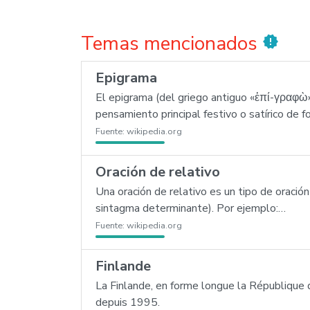
Temas mencionados
new_releases
Epigrama
El epigrama (del griego antiguo «ἐπί-γραφὼ»:
pensamiento principal festivo o satírico de f
Fuente:
wikipedia.org
Oración de relativo
Una oración de relativo es un tipo de orac
sintagma determinante). Por ejemplo:…
Fuente:
wikipedia.org
Finlande
La Finlande, en forme longue la République 
depuis 1995.