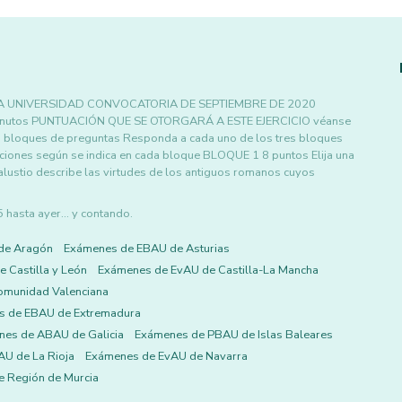
A UNIVERSIDAD CONVOCATORIA DE SEPTIEMBRE DE 2020
 minutos PUNTUACIÓN QUE SE OTORGARÁ A ESTE EJERCICIO véanse
es bloques de preguntas Responda a cada uno de los tres bloques
pciones según se indica en cada bloque BLOQUE 1 8 puntos Elija una
lustio describe las virtudes de los antiguos romanos cuyos
asta ayer... y contando.
de Aragón
Exámenes de EBAU de Asturias
 Castilla y León
Exámenes de EvAU de Castilla-La Mancha
omunidad Valenciana
s de EBAU de Extremadura
es de ABAU de Galicia
Exámenes de PBAU de Islas Baleares
U de La Rioja
Exámenes de EvAU de Navarra
 Región de Murcia