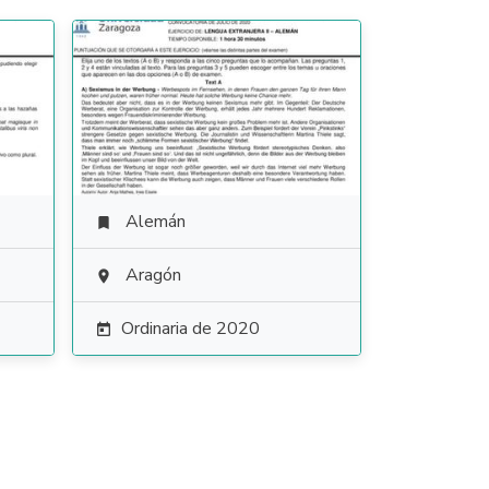
Alemán

Aragón

Ordinaria de 2020
