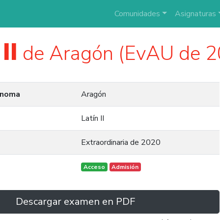
Comunidades
Asignaturas
II
de Aragón (EvAU de 2
ónoma
Aragón
Latín II
Extraordinaria de 2020
Acceso
Admisión
Descargar examen en PDF