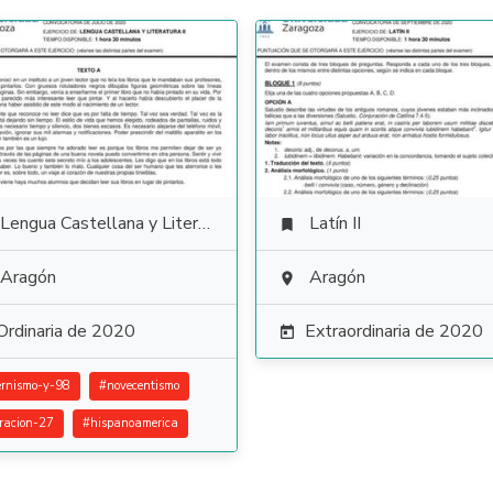
Lengua Castellana y Literatura
Latín II

Aragón
Aragón

Ordinaria de 2020
Extraordinaria de 2020

rnismo-y-98
#
novecentismo
racion-27
#
hispanoamerica