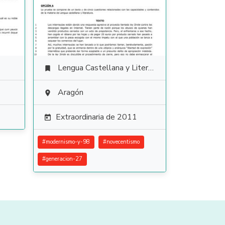
Lengua Castellana y Literatura

Aragón

Extraordinaria de 2011

#
modernismo-y-98
#
novecentismo
#
generacion-27