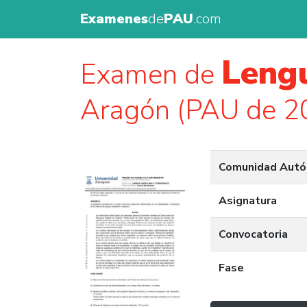
Examenes
de
PAU
.com
Lengu
Examen de
Aragón (PAU de 2
Comunidad Aut
Asignatura
Convocatoria
Fase