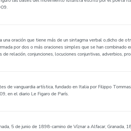
nfiguró las bases del movimiento futurista escrito por el poeta 
909.
 una oración que tiene más de un sintagma verbal o,dicho de ot
formada por dos o más oraciones simples que se han combinado en
de relación, conjunciones, locuciones conjuntivas, adverbios, pro
tes de vanguardia artística, fundado en Italia por Filippo Tomma
9, en el diario Le Figaro de París.
nada, 5 de junio de 1898-camino de Víznar a Alfacar, Granada, 