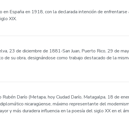
ido en España en 1918, con la declarada intención de enfrentars
iglo XIX.
va, 23 de diciembre de 1881-San Juan, Puerto Rico, 29 de may
o de su obra, designándose como trabajo destacado de la misma l
o Rubén Darío (Metapa, hoy Ciudad Darío, Matagalpa, 18 de en
y diplomático nicaragüense, máximo representante del modernismo
or y más duradera influencia en la poesía del siglo XX en el ámb