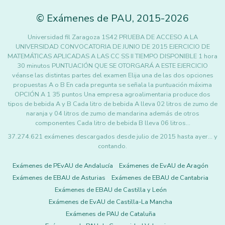
©
Exámenes de PAU
,
2015
-2026
Universidad fil Zaragoza 1S42 PRUEBA DE ACCESO A LA
UNIVERSIDAD CONVOCATORIA DE JUNIO DE 2015 EJERCICIO DE
MATEMÁTICAS APLICADAS A LAS CC SS II TIEMPO DISPONIBLE 1 hora
30 minutos PUNTUACIÓN QUE SE OTORGARÁ A ESTE EJERCICIO
véanse las distintas partes del examen Elija una de las dos opciones
propuestas A o B En cada pregunta se señala la puntuación máxima
OPCIÓN A 1 35 puntos Una empresa agroalimentaria produce dos
tipos de bebida A y B Cada litro de bebida A lleva 02 litros de zumo de
naranja y 04 litros de zumo de mandarina además de otros
componentes Cada litro de bebida B lleva 06 litros…
37.274.621 exámenes descargados desde julio de 2015 hasta ayer... y
contando.
Exámenes de PEvAU de Andalucía
Exámenes de EvAU de Aragón
Exámenes de EBAU de Asturias
Exámenes de EBAU de Cantabria
Exámenes de EBAU de Castilla y León
Exámenes de EvAU de Castilla-La Mancha
Exámenes de PAU de Cataluña