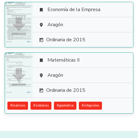
Economía de la Empresa


Aragón

Ordinaria de 2015

Matemáticas II


Aragón

Ordinaria de 2015

#
matrices
#
sistemas
#
geometria
#
integrales