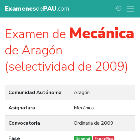
Examenes
de
PAU
.com
history
Mecánica
Examen de
de Aragón
(selectividad de 2009)
Comunidad Autónoma
Aragón
Asignatura
Mecánica
Convocatoria
Ordinaria de 2009
Fase
General
Específica