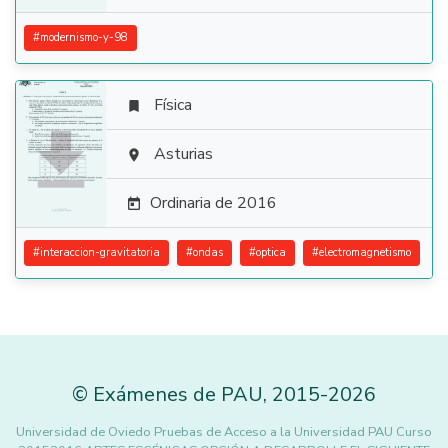
#
modernismo-y-98
Física


Asturias

Ordinaria de 2016

#
interaccion-gravitatoria
#
ondas
#
optica
#
electromagnetismo
©
Exámenes de PAU
,
2015
-2026
Universidad de Oviedo Pruebas de Acceso a la Universidad PAU Curso