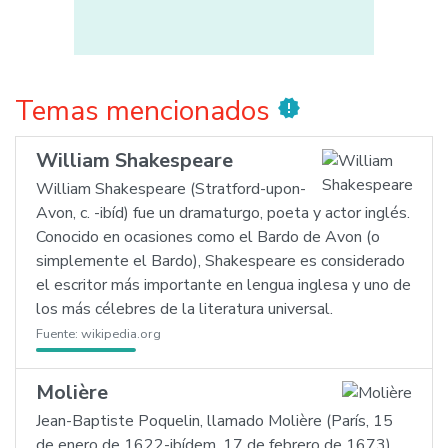
Temas mencionados
new_releases
William Shakespeare
William Shakespeare (Stratford-upon-
Avon, c. -ibíd) fue un dramaturgo, poeta y actor inglés.
Conocido en ocasiones como el Bardo de Avon (o
simplemente el Bardo), Shakespeare es considerado
el escritor más importante en lengua inglesa y uno de
los más célebres de la literatura universal.
Fuente:
wikipedia.org
Molière
Jean-Baptiste Poquelin, llamado Molière (París, 15
de enero de 1622-ibídem, 17 de febrero de 1673),