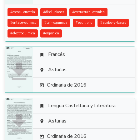
#
estequiometria
#
disoluciones
#
estructura-atomica
#
enlace-quimico
#
termoquimica
#
equilibrio
#
acidos-y-bases
#
electroquimica
#
organica
Francés


Asturias

Ordinaria de 2016

Lengua Castellana y Literatura


Asturias

Ordinaria de 2016
