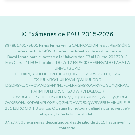
©
Exámenes de PAU
,
2015
-2026
38485176175501 Firma Firma Firma CALIFICACIÓN Inicial REVISIÓN 2
corrección REVISIÓN 3 corrección Pruebas de evaluación de
Bachillerato para el acceso a la Universidad EBAU Curso 20172018
Mes Curso 1PHUR Localidad 827e12 ESPACIO RESERVADO PARA LA
UNIVERSIDAD
ODOXPQRGHEHUiHVFRJHUXQDGHODVGRVRSFLRQHV y
TXHUHVROYHUiHQVXLQWHJULGDG
DGDRSFLyQFRQVWDGHHMHUFLFLRVGHSXQWRVFDGDXQRRWU
RVHMHUFLFLRVGHSXQWRVFDGDXQR
DIDOWDGHOLPSLHDGHSUHFLVLyQHQODSUHVHQWDFLyQSRGUi
QVXSRQHUXQDGLVPLQXFLyQGHKDVWDSXQWRVSRUHMHUFLFLR
231 EJERCICIO 1 3 puntos C En una homología definida por el vértice V
el eje e y la recta límite RL det…
37.277.803 exámenes descargados desde julio de 2015 hasta ayer... y
contando.