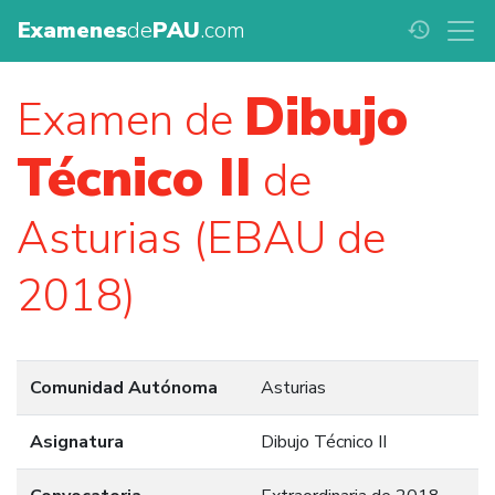
Examenes
de
PAU
.com
history
Dibujo
Examen de
Técnico II
de
Asturias (EBAU de
2018)
Comunidad Autónoma
Asturias
Asignatura
Dibujo Técnico II