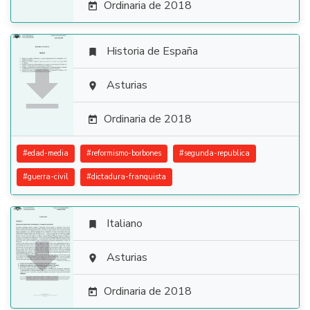
Ordinaria de 2018

Historia de España


Asturias

Ordinaria de 2018

#
edad-media
#
reformismo-borbones
#
segunda-republica
#
guerra-civil
#
dictadura-franquista
Italiano


Asturias

Ordinaria de 2018
