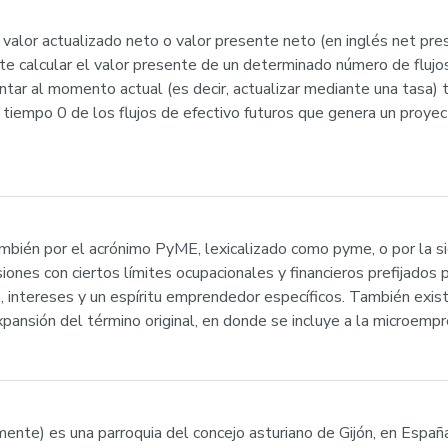
 valor actualizado neto o valor presente neto (en inglés net pr
e calcular el valor presente de un determinado número de flujos 
tar al momento actual (es decir, actualizar mediante una tasa) t
l tiempo 0 de los flujos de efectivo futuros que genera un proye
bién por el acrónimo PyME, lexicalizado como pyme, o por la 
nsiones con ciertos límites ocupacionales y financieros prefijados
, intereses y un espíritu emprendedor específicos. También exis
ansión del término original, en donde se incluye a la microempr
mente) es una parroquia del concejo asturiano de Gijón, en Españ