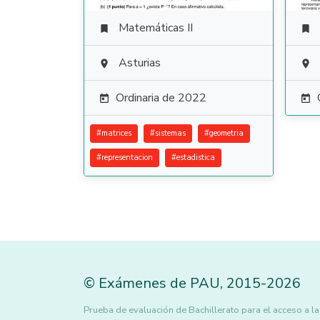
Matemáticas II


Asturias


Ordinaria de 2022


#
matrices
#
sistemas
#
geometria
#
representacion
#
estadistica
©
Exámenes de PAU
,
2015
-2026
Prueba de evaluación de Bachillerato para el acces