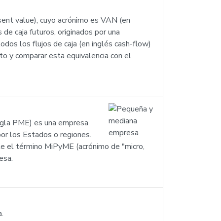
esent value), cuyo acrónimo es VAN (en
de caja futuros, originados por una
odos los flujos de caja (en inglés cash-flow)
cto y comparar esta equivalencia con el
sigla PME) es una empresa
 por los Estados o regiones.
te el término MiPyME (acrónimo de "micro,
esa.
a.