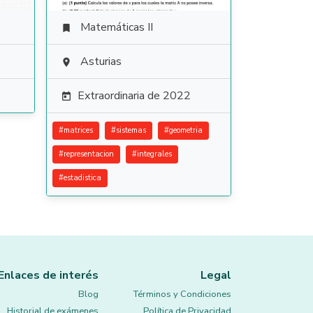
Matemáticas II

Asturias

Extraordinaria de 2022

#
matrices
#
sistemas
#
geometria
#
representacion
#
integrales
#
estadistica
Enlaces de interés
Legal
Blog
Términos y Condiciones
Historial de exámenes
Política de Privacidad