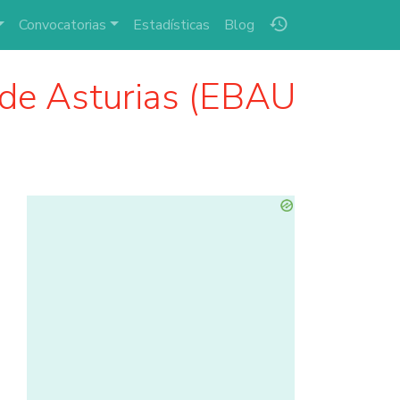
history
Convocatorias
Estadísticas
Blog
de Asturias (EBAU