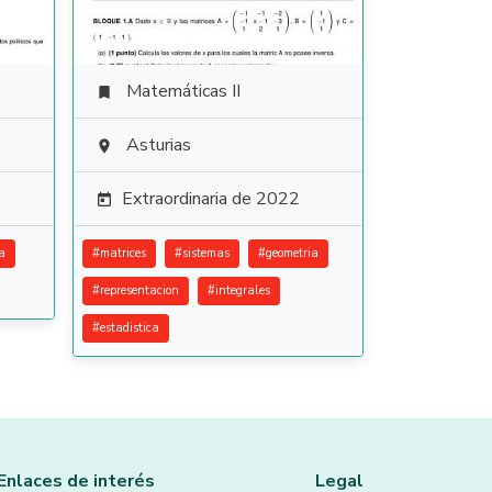
Matemáticas II

Asturias

Extraordinaria de 2022

a
#
matrices
#
sistemas
#
geometria
#
representacion
#
integrales
#
estadistica
Enlaces de interés
Legal