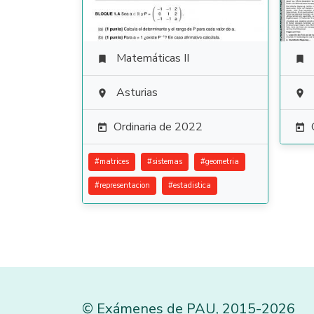
Matemáticas II


Asturias


Ordinaria de 2022


#
matrices
#
sistemas
#
geometria
#
representacion
#
estadistica
©
Exámenes de PAU
,
2015
-2026