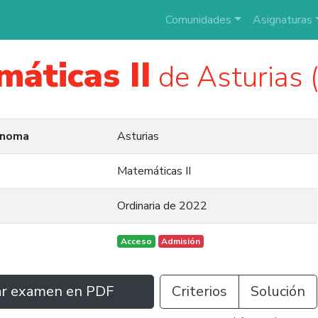
Comunidades
Asignaturas
áticas II
de Asturias
ónoma
Asturias
Matemáticas II
Ordinaria de 2022
Acceso
Admisión
ar examen en PDF
Criterios
Solución