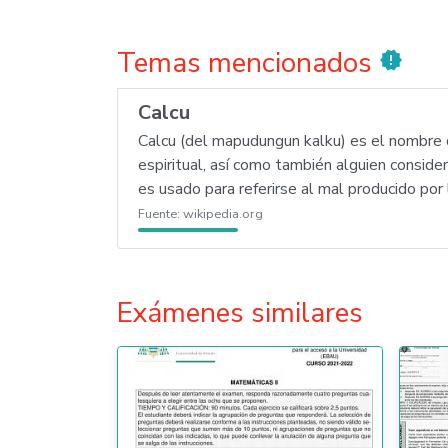
Temas mencionados
new_releases
Calcu
Calcu (del mapudungun kalku) es el nombre q
espiritual, así como también alguien conside
es usado para referirse al mal producido por l
Fuente:
wikipedia.org
Exámenes similares