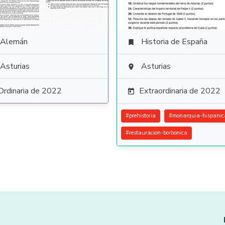
Alemán
Historia de España

Asturias
Asturias

Ordinaria de 2022
Extraordinaria de 2022

#
prehistoria
#
monarquia-hispanic
#
restauracion-borbonica