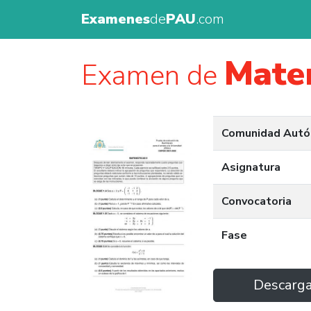
Examenes
de
PAU
.com
Matem
Examen de
Comunidad Aut
Asignatura
Convocatoria
Fase
Descarg