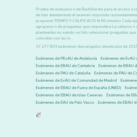
Prueba de evaluacio n de Bachillerato para el acceso
de leer atentamente el examen responda razonadamente c
proponen TIEMPO Y CALIFICACIO N 90 minutos Cada ejercic
agrupacio n de preguntas que respondera La seleccio n 
planteadas no siendo va lido seleccionar preguntas qu
coincidan con las in…
37.277.803 exámenes descargados desde julio de 2015 h
Exámenes de PEvAU de Andalucía
Exámenes de EvAU 
Exámenes de EBAU de Cantabria
Exámenes de EBAU de
Exámenes de PAU de Cataluña
Exámenes de PAU de C
Exámenes de EvAU de Comunidad de Madrid
Exámene
Exámenes de EBAU de Fuera de España (UNED)
Exámen
Exámenes de EBAU de Islas Canarias
Exámenes de EBA
Exámenes de EAU de País Vasco
Exámenes de EBAU de