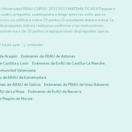
 a la Universidad EBAU CURSO 20212022 MATEMA TICAS II Despue s
uatro preguntas cualesquiera a elegir entre las ocho que se
io se calificara sobre 25 puntos El estudiante debera indicar la
de preguntas debera realizarse conforme a las instrucciones
e sumen ma s de 10 puntos ni agrupaciones de preguntas que no
asta ayer... y contando.
de Aragón
Exámenes de EBAU de Asturias
 Castilla y León
Exámenes de EvAU de Castilla-La Mancha
omunidad Valenciana
s de EBAU de Extremadura
es de ABAU de Galicia
Exámenes de PBAU de Islas Baleares
U de La Rioja
Exámenes de EvAU de Navarra
 Región de Murcia