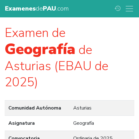
Examenes
de
PAU
.com
history
Examen de
Geografía
de
Asturias (EBAU de
2025)
Comunidad Autónoma
Asturias
Asignatura
Geografía
Convocatoria
Ordinaria de 2025