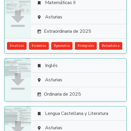
Matemáticas II


Asturias

Extraordinaria de 2025

#
matrices
#
sistemas
#
geometria
#
integrales
#
estadistica
Inglés


Asturias

Ordinaria de 2025

Lengua Castellana y Literatura


Asturias
