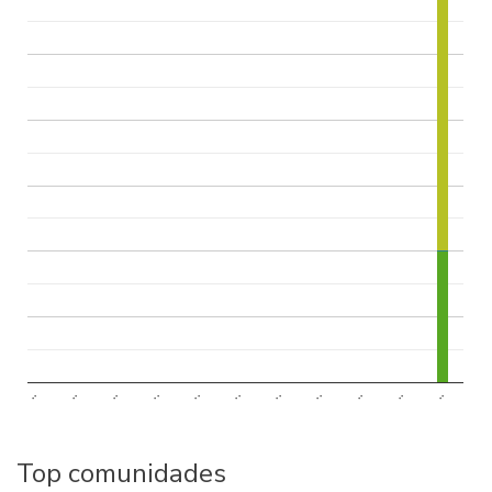
..
..
..
..
..
..
..
..
..
..
..
Top comunidades