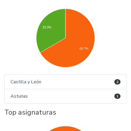
33.3%
66.7%
Castilla y León
2
Asturias
1
Top asignaturas