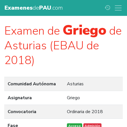
Examenes
de
PAU
.com
history
Griego
Examen de
de
Asturias (EBAU de
2018)
Comunidad Autónoma
Asturias
Asignatura
Griego
Convocatoria
Ordinaria de 2018
Fase
Acceso
Admisión