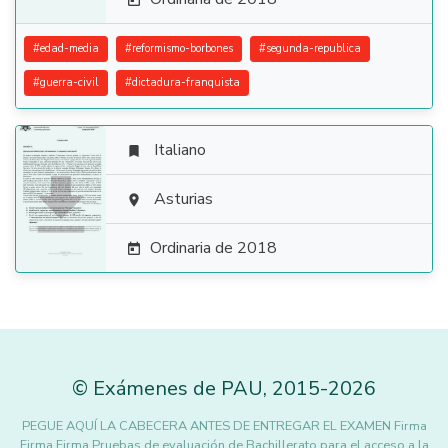

#
edad-media
#
reformismo-borbones
#
segunda-republica
#
guerra-civil
#
dictadura-franquista
Italiano


Asturias

Ordinaria de 2018

©
Exámenes de PAU
,
2015
-2026
PEGUE AQUÍ LA CABECERA ANTES DE ENTREGAR EL EXAMEN Firma
Firma Firma Pruebas de evaluación de Bachillerato para el acceso a la