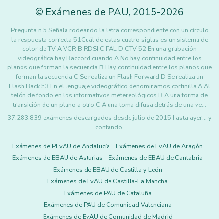
©
Exámenes de PAU
,
2015
-2026
Pregunta n 5 Señala rodeando la letra correspondiente con un círculo
la respuesta correcta 51Cuál de estas cuatro siglas es un sistema de
color de TV A VCR B RDSI C PAL D CTV 52 En una grabación
videográfica hay Raccord cuando A No hay continuidad entre los
planos que forman la secuencia B Hay continuidad entre los planos que
forman la secuencia C Se realiza un Flash Forward D Se realiza un
Flash Back 53 En el lenguaje videográfico denominamos cortinilla A Al
telón de fondo en los informativos metereológicos B A una forma de
transición de un plano a otro C A una toma difusa detrás de una ve…
37.283.839 exámenes descargados desde julio de 2015 hasta ayer... y
contando.
Exámenes de PEvAU de Andalucía
Exámenes de EvAU de Aragón
Exámenes de EBAU de Asturias
Exámenes de EBAU de Cantabria
Exámenes de EBAU de Castilla y León
Exámenes de EvAU de Castilla-La Mancha
Exámenes de PAU de Cataluña
Exámenes de PAU de Comunidad Valenciana
Exámenes de EvAU de Comunidad de Madrid