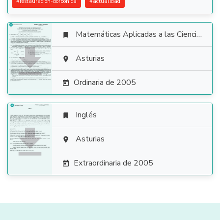
#
restauracion-borbonica
#
actualidad
Matemáticas Aplicadas a las Ciencias Sociales


Asturias

Ordinaria de 2005

Inglés


Asturias

Extraordinaria de 2005
