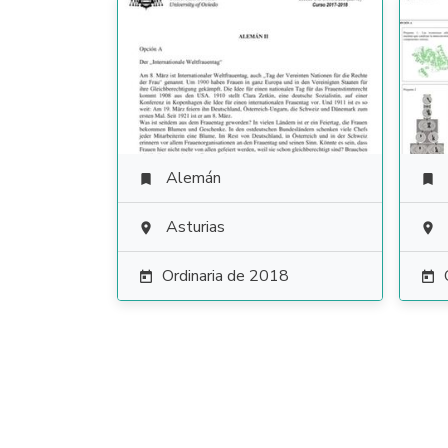
Alemán


Asturias


Ordinaria de 2018

