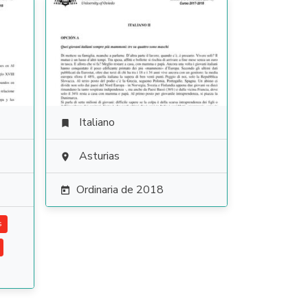
Italiano

Asturias

Ordinaria de 2018

s