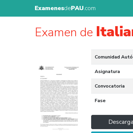
Examenes
de
PAU
.com
Itali
Examen de
Comunidad Aut
Asignatura
Convocatoria
Fase
Descarg