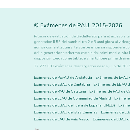
©
Exámenes de PAU
,
2015
-2026
Prueba de evaluación de Bachillerato para el acceso a
generation Il 58 dei bambini tra 2 e 5 anni gioca ai vide
non sa come allacciarsi le scarpe e non sa rispondere cor
della generazione schermo che sin dai primi mesi di vita 
dispositivi touch come tablet e smartphone prima di aver imp
37.277.803 exámenes descargados desde julio de 2015 h
Exámenes de PEvAU de Andalucía
Exámenes de EvAU 
Exámenes de EBAU de Cantabria
Exámenes de EBAU de
Exámenes de PAU de Cataluña
Exámenes de PAU de C
Exámenes de EvAU de Comunidad de Madrid
Exámene
Exámenes de EBAU de Fuera de España (UNED)
Exámen
Exámenes de EBAU de Islas Canarias
Exámenes de EBA
Exámenes de EAU de País Vasco
Exámenes de EBAU de