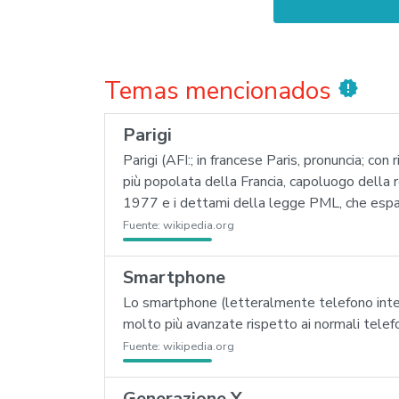
Temas mencionados
new_releases
Parigi
Parigi (AFI:; in francese Paris, pronuncia; con 
più popolata della Francia, capoluogo della 
1977 e i dettami della legge PML, che espans
Fuente:
wikipedia.org
Smartphone
Lo smartphone (letteralmente telefono intell
molto più avanzate rispetto ai normali telefon
Fuente:
wikipedia.org
Generazione Y