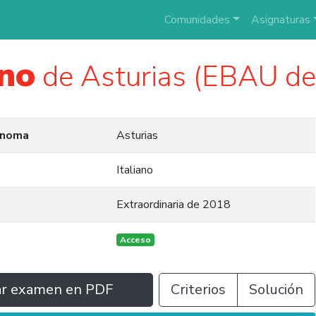
Comunidades
Asignaturas
ano
de Asturias (EBAU de
ónoma
Asturias
Italiano
Extraordinaria de 2018
Acceso
ar examen en PDF
Criterios
Solución