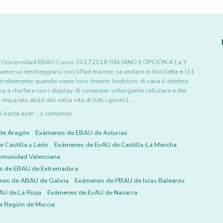
 la Universidad EBAU Curso 20172018 ITALIANO II OPCIÓN A La Y
ogame sa destreggiarsi con liPad ma non sa andare in bicicletta e l11
rettamente quando viene loro chiesto lindirizzo di casa il destino
ha a che fare con i display di computer videogame cellulare e dei
arato abilit utili nella vita di tutti i giorni L…
asta ayer... y contando.
de Aragón
Exámenes de EBAU de Asturias
 Castilla y León
Exámenes de EvAU de Castilla-La Mancha
omunidad Valenciana
s de EBAU de Extremadura
es de ABAU de Galicia
Exámenes de PBAU de Islas Baleares
U de La Rioja
Exámenes de EvAU de Navarra
 Región de Murcia