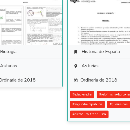
Biología
Historia de España

Asturias
Asturias

Ordinaria de 2018
Ordinaria de 2018

#
edad-media
#
reformismo-borbone
#
segunda-republica
#
guerra-civil
#
dictadura-franquista