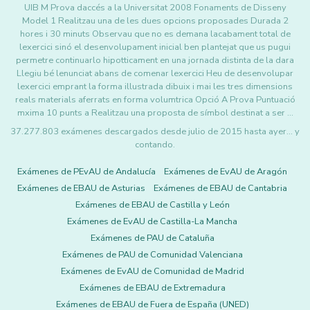
UIB M Prova daccés a la Universitat 2008 Fonaments de Disseny
Model 1 Realitzau una de les dues opcions proposades Durada 2
hores i 30 minuts Observau que no es demana lacabament total de
lexercici sinó el desenvolupament inicial ben plantejat que us pugui
permetre continuarlo hipotticament en una jornada distinta de la dara
Llegiu bé lenunciat abans de comenar lexercici Heu de desenvolupar
lexercici emprant la forma illustrada dibuix i mai les tres dimensions
reals materials aferrats en forma volumtrica Opció A Prova Puntuació
mxima 10 punts a Realitzau una proposta de símbol destinat a ser …
37.277.803 exámenes descargados desde julio de 2015 hasta ayer... y
contando.
Exámenes de PEvAU de Andalucía
Exámenes de EvAU de Aragón
Exámenes de EBAU de Asturias
Exámenes de EBAU de Cantabria
Exámenes de EBAU de Castilla y León
Exámenes de EvAU de Castilla-La Mancha
Exámenes de PAU de Cataluña
Exámenes de PAU de Comunidad Valenciana
Exámenes de EvAU de Comunidad de Madrid
Exámenes de EBAU de Extremadura
Exámenes de EBAU de Fuera de España (UNED)