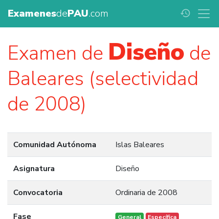
Examenes
de
PAU
.com
history
Diseño
Examen de
de
Baleares (selectividad
de 2008)
Comunidad Autónoma
Islas Baleares
Asignatura
Diseño
Convocatoria
Ordinaria de 2008
Fase
General
Específica