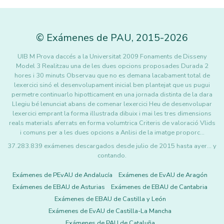
©
Exámenes de PAU
,
2015
-2026
UIB M Prova daccés a la Universitat 2009 Fonaments de Disseny
Model 3 Realitzau una de les dues opcions proposades Durada 2
hores i 30 minuts Observau que no es demana lacabament total de
lexercici sinó el desenvolupament inicial ben plantejat que us pugui
permetre continuarlo hipotticament en una jornada distinta de la dara
Llegiu bé lenunciat abans de comenar lexercici Heu de desenvolupar
lexercici emprant la forma illustrada dibuix i mai les tres dimensions
reals materials aferrats en forma volumtrica Criteris de valoració Vlids
i comuns per a les dues opcions a Anlisi de la imatge proporc…
37.283.839 exámenes descargados desde julio de 2015 hasta ayer... y
contando.
Exámenes de PEvAU de Andalucía
Exámenes de EvAU de Aragón
Exámenes de EBAU de Asturias
Exámenes de EBAU de Cantabria
Exámenes de EBAU de Castilla y León
Exámenes de EvAU de Castilla-La Mancha
Exámenes de PAU de Cataluña