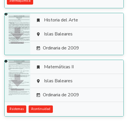
#
termoquimica
Historia del Arte


Islas Baleares

Ordinaria de 2009

Matemáticas II


Islas Baleares

Ordinaria de 2009

#
sistemas
#
continuidad