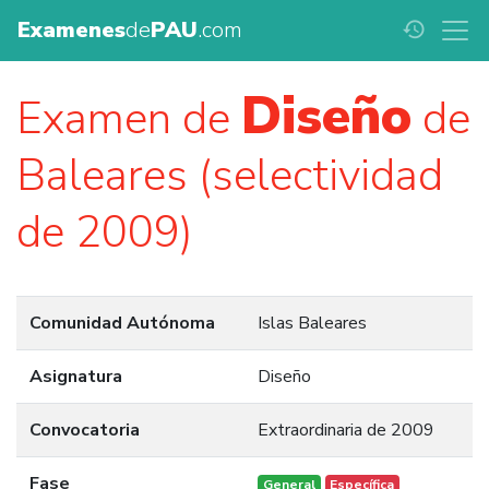
Examenes
de
PAU
.com
history
Diseño
Examen de
de
Baleares (selectividad
de 2009)
Comunidad Autónoma
Islas Baleares
Asignatura
Diseño
Convocatoria
Extraordinaria de 2009
Fase
General
Específica