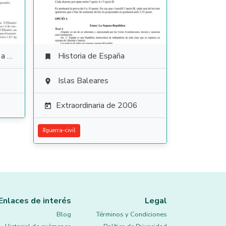
ales
Historia de España

Islas Baleares

Extraordinaria de 2006

#
guerra-civil
Enlaces de interés
Legal
Blog
Términos y Condiciones