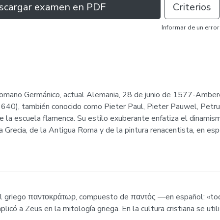
scargar examen en PDF
Criterios
Informar de un error
Romano Germánico, actual Alemania, 28 de junio de 1577-Ambere
640), también conocido como Pieter Paul, Pieter Pauwel, Petrus
 la escuela flamenca. Su estilo exuberante enfatiza el dinamismo,
ua Grecia, de la Antigua Roma y de la pintura renacentista, en es
del griego παντοκράτωρ, compuesto de παντός —en español: «to
icó a Zeus en la mitología griega. En la cultura cristiana se uti