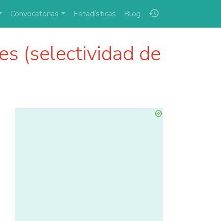
history
Convocatorias
Estadísticas
Blog
s (selectividad de