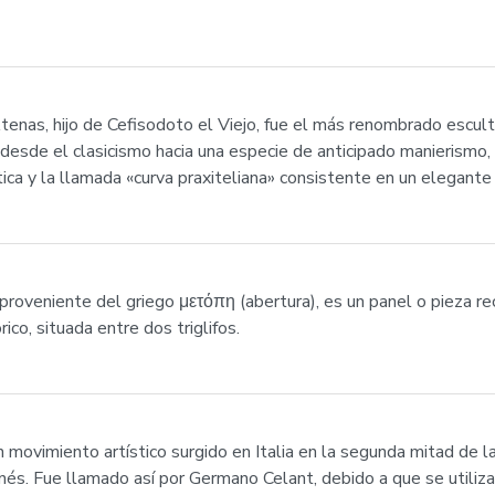
enas, hijo de Cefisodoto el Viejo, fue el más renombrado escultor
 desde el clasicismo hacia una especie de anticipado manierismo,
ática y la llamada «curva praxiteliana» consistente en un elegant
 proveniente del griego μετόπη (abertura), es un panel o pieza r
co, situada entre dos triglifos.
un movimiento artístico surgido en Italia en la segunda mitad de l
s. Fue llamado así por Germano Celant, debido a que se utiliza