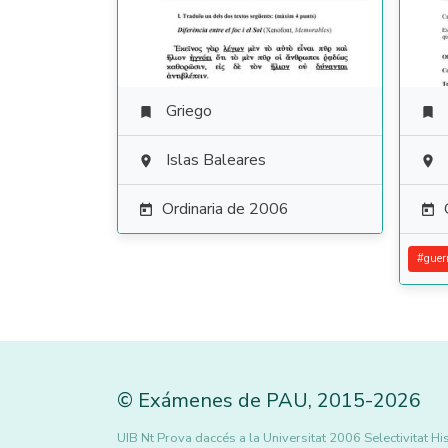
Griego


Islas Baleares


Ordinaria de 2006


#
guer
©
Exámenes de PAU
,
2015
-2026
UIB Nt Prova daccés a la Universitat 2006 Selectivitat 