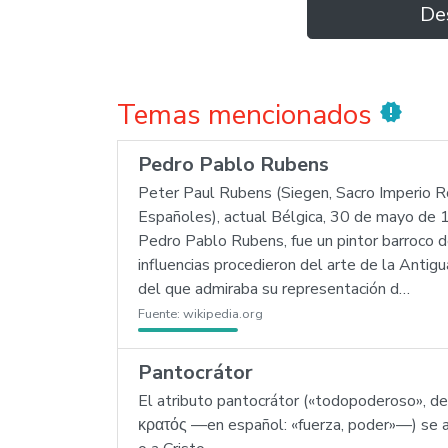
De
Temas mencionados
new_releases
Pedro Pablo Rubens
Peter Paul Rubens (Siegen, Sacro Imperio 
Españoles), actual Bélgica, 30 de mayo de 1
Pedro Pablo Rubens, fue un pintor barroco de
influencias procedieron del arte de la Antig
del que admiraba su representación d…
Fuente:
wikipedia.org
Pantocrátor
El atributo pantocrátor («todopoderoso», 
κρατός —en español: «fuerza, poder»—) se apl