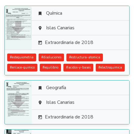
Química


Islas Canarias

Extraordinaria de 2018

#
estequiometria
#
disoluciones
#
estructura-atomica
#
enlace-quimico
#
equilibrio
#
acidos-y-bases
#
electroquimica
Geografía


Islas Canarias

Extraordinaria de 2018
