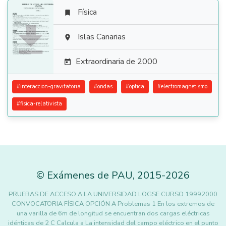
Física


Islas Canarias

Extraordinaria de 2000

#
interaccion-gravitatoria
#
ondas
#
optica
#
electromagnetismo
#
fisica-relativista
©
Exámenes de PAU
,
2015
-2026
PRUEBAS DE ACCESO A LA UNIVERSIDAD LOGSE CURSO 19992000
CONVOCATORIA FÍSICA OPCIÓN A Problemas 1 En los extremos de
una varilla de 6m de longitud se encuentran dos cargas eléctricas
idénticas de 2 C Calcula a La intensidad del campo eléctrico en el punto