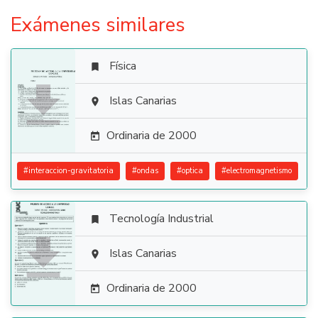
Exámenes similares
Física


Islas Canarias

Ordinaria de 2000

#
interaccion-gravitatoria
#
ondas
#
optica
#
electromagnetismo
Tecnología Industrial


Islas Canarias

Ordinaria de 2000
