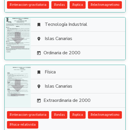
#
interaccion-gravitatoria
#
ondas
#
optica
#
electromagnetismo
Tecnología Industrial


Islas Canarias

Ordinaria de 2000

Física


Islas Canarias

Extraordinaria de 2000

#
interaccion-gravitatoria
#
ondas
#
optica
#
electromagnetismo
#
fisica-relativista