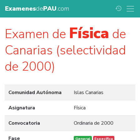
Examenes
de
PAU
.com
history
Física
Examen de
de
Canarias (selectividad
de 2000)
Comunidad Autónoma
Islas Canarias
Asignatura
Física
Convocatoria
Ordinaria de 2000
Fase
General
Específica