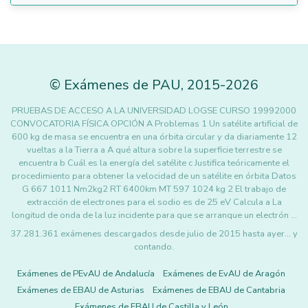
©
Exámenes de PAU
,
2015
-2026
PRUEBAS DE ACCESO A LA UNIVERSIDAD LOGSE CURSO 19992000
CONVOCATORIA FÍSICA OPCIÓN A Problemas 1 Un satélite artificial de
600 kg de masa se encuentra en una órbita circular y da diariamente 12
vueltas a la Tierra a A qué altura sobre la superficie terrestre se
encuentra b Cuál es la energía del satélite c Justifica teóricamente el
procedimiento para obtener la velocidad de un satélite en órbita Datos
G 667 1011 Nm2kg2 RT 6400km MT 597 1024 kg 2 El trabajo de
extracción de electrones para el sodio es de 25 eV Calcula a La
longitud de onda de la luz incidente para que se arranque un electrón …
37.281.361 exámenes descargados desde julio de 2015 hasta ayer... y
contando.
Exámenes de PEvAU de Andalucía
Exámenes de EvAU de Aragón
Exámenes de EBAU de Asturias
Exámenes de EBAU de Cantabria
Exámenes de EBAU de Castilla y León