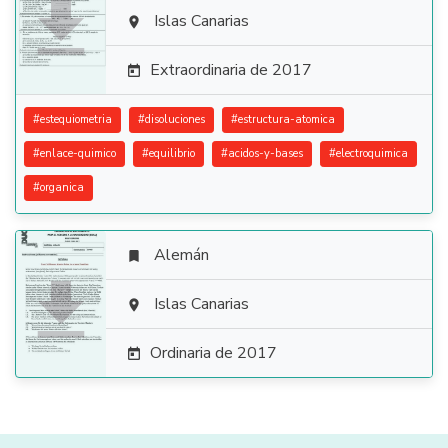

Islas Canarias

Extraordinaria de 2017

#
estequiometria
#
disoluciones
#
estructura-atomica
#
enlace-quimico
#
equilibrio
#
acidos-y-bases
#
electroquimica
#
organica
Alemán


Islas Canarias

Ordinaria de 2017
