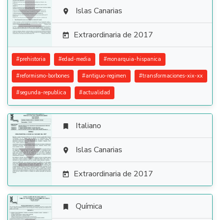

Islas Canarias

Extraordinaria de 2017

#
prehistoria
#
edad-media
#
monarquia-hispanica
#
reformismo-borbones
#
antiguo-regimen
#
transformaciones-xix-xx
#
segunda-republica
#
actualidad
Italiano


Islas Canarias

Extraordinaria de 2017

Química
