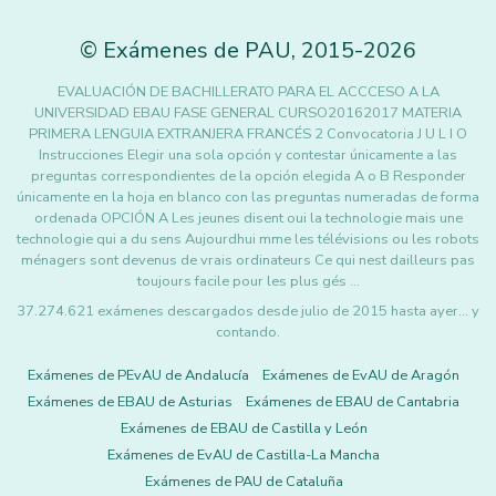
©
Exámenes de PAU
,
2015
-2026
EVALUACIÓN DE BACHILLERATO PARA EL ACCCESO A LA
UNIVERSIDAD EBAU FASE GENERAL CURSO20162017 MATERIA
PRIMERA LENGUIA EXTRANJERA FRANCÉS 2 Convocatoria J U L I O
Instrucciones Elegir una sola opción y contestar únicamente a las
preguntas correspondientes de la opción elegida A o B Responder
únicamente en la hoja en blanco con las preguntas numeradas de forma
ordenada OPCIÓN A Les jeunes disent oui la technologie mais une
technologie qui a du sens Aujourdhui mme les télévisions ou les robots
ménagers sont devenus de vrais ordinateurs Ce qui nest dailleurs pas
toujours facile pour les plus gés …
37.274.621 exámenes descargados desde julio de 2015 hasta ayer... y
contando.
Exámenes de PEvAU de Andalucía
Exámenes de EvAU de Aragón
Exámenes de EBAU de Asturias
Exámenes de EBAU de Cantabria
Exámenes de EBAU de Castilla y León
Exámenes de EvAU de Castilla-La Mancha
Exámenes de PAU de Cataluña