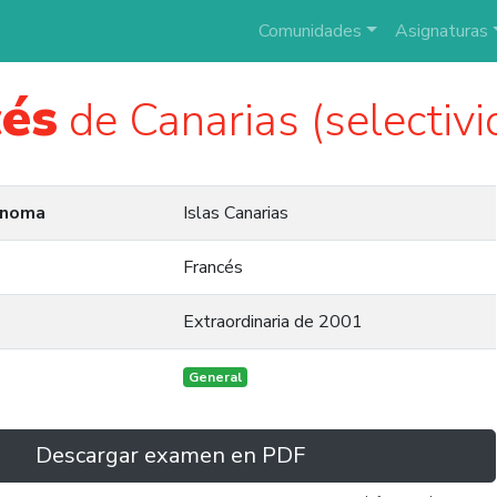
Comunidades
Asignaturas
cés
de Canarias (selectiv
ónoma
Islas Canarias
Francés
Extraordinaria de 2001
General
Descargar examen en PDF