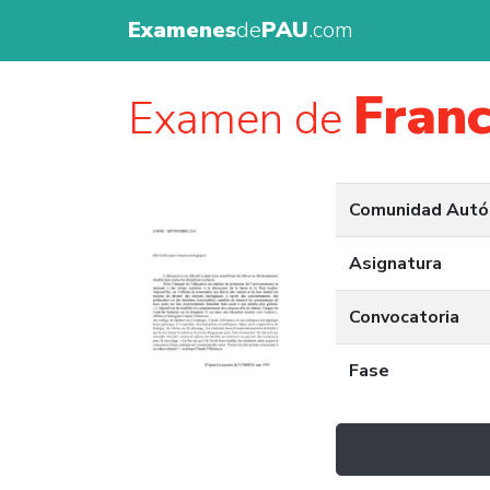
Examenes
de
PAU
.com
Fran
Examen de
Comunidad Aut
Asignatura
Convocatoria
Fase