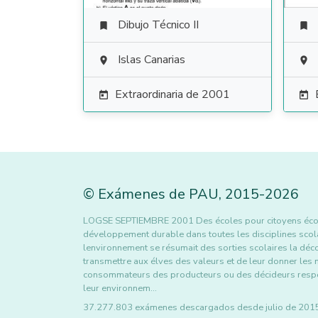
Dibujo Técnico II


Islas Canarias


Extraordinaria de 2001


©
Exámenes de PAU
,
2015
-2026
LOGSE SEPTIEMBRE 2001 Des écoles pour citoyens écologi
développement durable dans toutes les disciplines scola
lenvironnement se résumait des sorties scolaires la déco
transmettre aux élves des valeurs et de leur donner le
consommateurs des producteurs ou des décideurs respo
leur environnem…
37.277.803 exámenes descargados desde julio de 2015 h