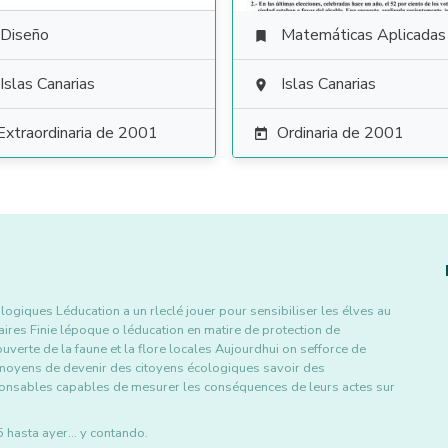
Diseño
Matemáticas Aplicadas a las Ciencias Soci

Islas Canarias
Islas Canarias

Extraordinaria de 2001
Ordinaria de 2001

ques Léducation a un rleclé jouer pour sensibiliser les élves au
ires Finie lépoque o léducation en matire de protection de
uverte de la faune et la flore locales Aujourdhui on sefforce de
s moyens de devenir des citoyens écologiques savoir des
nsables capables de mesurer les conséquences de leurs actes sur
asta ayer... y contando.