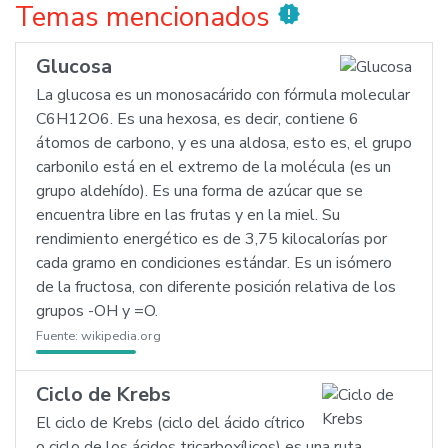
Temas mencionados
new_releases
Glucosa
La glucosa es un monosacárido con fórmula molecular
C6H12O6. Es una hexosa, es decir, contiene 6
átomos de carbono, y es una aldosa, esto es, el grupo
carbonilo está en el extremo de la molécula (es un
grupo aldehído). Es una forma de azúcar que se
encuentra libre en las frutas y en la miel. Su
rendimiento energético es de 3,75 kilocalorías por
cada gramo en condiciones estándar. Es un isómero
de la fructosa, con diferente posición relativa de los
grupos -OH y =O.
Fuente:
wikipedia.org
Ciclo de Krebs
El ciclo de Krebs (ciclo del ácido cítrico
o ciclo de los ácidos tricarboxílicos) es una ruta