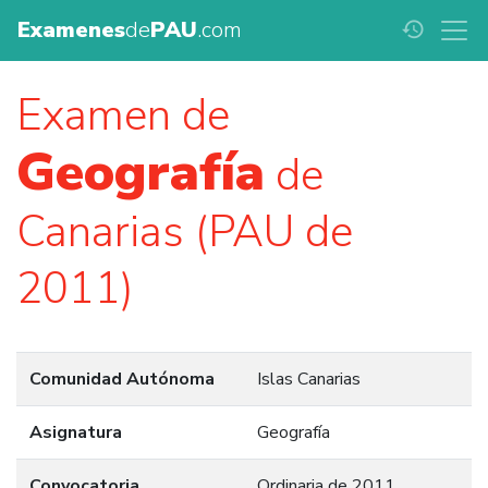
Examenes
de
PAU
.com
history
Examen de
Geografía
de
Canarias (PAU de
2011)
Comunidad Autónoma
Islas Canarias
Asignatura
Geografía
Convocatoria
Ordinaria de 2011