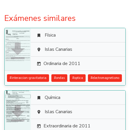
Exámenes similares
Física


Islas Canarias

Ordinaria de 2011

#
interaccion-gravitatoria
#
ondas
#
optica
#
electromagnetismo
Química


Islas Canarias

Extraordinaria de 2011
