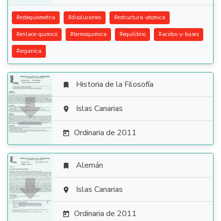
#
estequiometria
#
disoluciones
#
estructura-atomica
#
enlace-quimico
#
termoquimica
#
equilibrio
#
acidos-y-bases
#
organica
Historia de la Filosofía


Islas Canarias

Ordinaria de 2011

Alemán


Islas Canarias

Ordinaria de 2011
