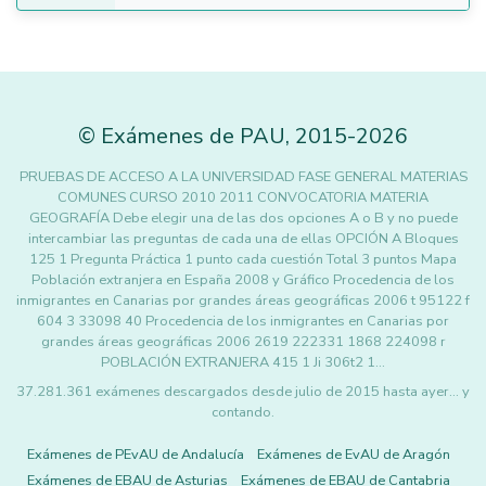
©
Exámenes de PAU
,
2015
-2026
PRUEBAS DE ACCESO A LA UNIVERSIDAD FASE GENERAL MATERIAS
COMUNES CURSO 2010 2011 CONVOCATORIA MATERIA
GEOGRAFÍA Debe elegir una de las dos opciones A o B y no puede
intercambiar las preguntas de cada una de ellas OPCIÓN A Bloques
125 1 Pregunta Práctica 1 punto cada cuestión Total 3 puntos Mapa
Población extranjera en España 2008 y Gráfico Procedencia de los
inmigrantes en Canarias por grandes áreas geográficas 2006 t 95122 f
604 3 33098 40 Procedencia de los inmigrantes en Canarias por
grandes áreas geográficas 2006 2619 222331 1868 224098 r
POBLACIÓN EXTRANJERA 415 1 Ji 306t2 1…
37.281.361 exámenes descargados desde julio de 2015 hasta ayer... y
contando.
Exámenes de PEvAU de Andalucía
Exámenes de EvAU de Aragón
Exámenes de EBAU de Asturias
Exámenes de EBAU de Cantabria