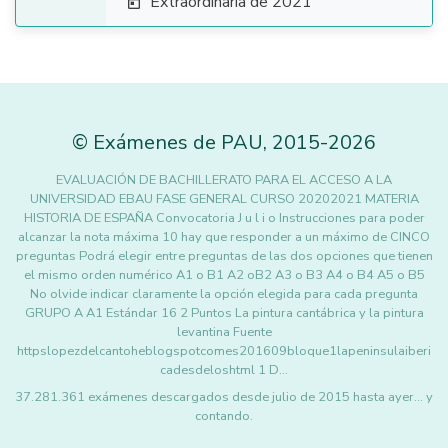
Extraordinaria de 2021

©
Exámenes de PAU
,
2015
-2026
EVALUACIÓN DE BACHILLERATO PARA EL ACCESO A LA
UNIVERSIDAD EBAU FASE GENERAL CURSO 20202021 MATERIA
HISTORIA DE ESPAÑA Convocatoria J u l i o Instrucciones para poder
alcanzar la nota máxima 10 hay que responder a un máximo de CINCO
preguntas Podrá elegir entre preguntas de las dos opciones que tienen
el mismo orden numérico A1 o B1 A2 oB2 A3 o B3 A4 o B4 A5 o B5
No olvide indicar claramente la opción elegida para cada pregunta
GRUPO A A1 Estándar 16 2 Puntos La pintura cantábrica y la pintura
levantina Fuente
httpslopezdelcantoheblogspotcomes201609bloque1lapeninsulaiberi
cadesdeloshtml 1 D…
37.281.361 exámenes descargados desde julio de 2015 hasta ayer... y
contando.