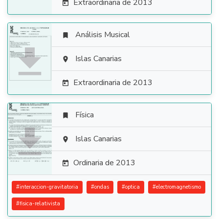
Extraordinaria de 2013

Análisis Musical


Islas Canarias

Extraordinaria de 2013

Física


Islas Canarias

Ordinaria de 2013

#
interaccion-gravitatoria
#
ondas
#
optica
#
electromagnetismo
#
fisica-relativista