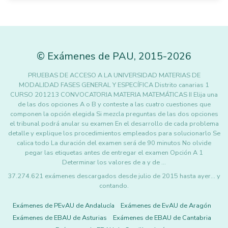
©
Exámenes de PAU
,
2015
-2026
PRUEBAS DE ACCESO A LA UNIVERSIDAD MATERIAS DE
MODALIDAD FASES GENERAL Y ESPECÍFICA Distrito canarias 1
CURSO 201213 CONVOCATORIA MATERIA MATEMÁTICAS II Elija una
de las dos opciones A o B y conteste a las cuatro cuestiones que
componen la opción elegida Si mezcla preguntas de las dos opciones
el tribunal podrá anular su examen En el desarrollo de cada problema
detalle y explique los procedimientos empleados para solucionarlo Se
calica todo La duración del examen será de 90 minutos No olvide
pegar las etiquetas antes de entregar el examen Opción A 1
Determinar los valores de a y de …
37.274.621 exámenes descargados desde julio de 2015 hasta ayer... y
contando.
Exámenes de PEvAU de Andalucía
Exámenes de EvAU de Aragón
Exámenes de EBAU de Asturias
Exámenes de EBAU de Cantabria