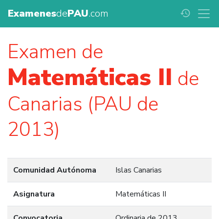
Examenes
de
PAU
.com
history
Examen de
Matemáticas II
de
Canarias (PAU de
2013)
Comunidad Autónoma
Islas Canarias
Asignatura
Matemáticas II
Convocatoria
Ordinaria de 2013