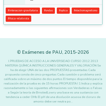
#
interaccion-gravitatoria
#
ondas
#
optica
#
electromagnetismo
#
fisica-relativista
©
Exámenes de PAU
,
2015
-2026
l PRUEBAS DE ACCESO A LA UNIVERSIDAD CURSO 2012 2013
MATERIA QUÍMICA INSTRUCCIONES GENERALES Y VALORACIÓN Se
ha de elegir UNA de las dos PROPUESTAS presentadas Cada
propuesta consta de cinco preguntas Cada cuestión o problema será
calificada sobre un máximo de dos puntos El tiempo disponible para la
realización de la prueba es de 15 horas PROPUESTA I 1 Indica y explica
razonadamente si las siguientes afirmaciones son Verdaderas o Falsas
a Según la teoría de BrnstedLowry una base es una sustancia con
tendencia a ceder OHb El pH de una disolución acuosa de cloruro de
amonio debe ser neutra po…