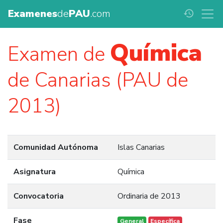
Examenes
de
PAU
.com
history
Química
Examen de
de Canarias (PAU de
2013)
Comunidad Autónoma
Islas Canarias
Asignatura
Química
Convocatoria
Ordinaria de 2013
Fase
General
Específica