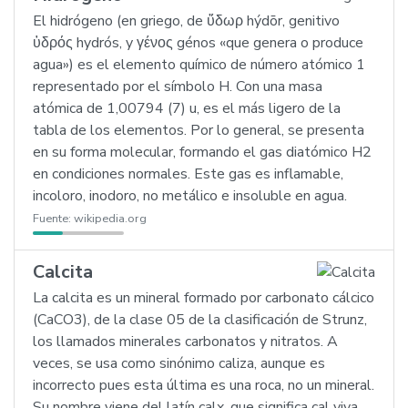
El hidrógeno (en griego, de ὕδωρ hýdōr, genitivo
ὑδρός hydrós, y γένος génos «que genera o produce
agua») es el elemento químico de número atómico 1
representado por el símbolo H. Con una masa
atómica de 1,00794 (7) u, es el más ligero de la
tabla de los elementos. Por lo general, se presenta
en su forma molecular, formando el gas diatómico H2
en condiciones normales. Este gas es inflamable,
incoloro, inodoro, no metálico e insoluble en agua.
Fuente:
wikipedia.org
Calcita
La calcita es un mineral formado por carbonato cálcico
(CaCO3), de la clase 05 de la clasificación de Strunz,
los llamados minerales carbonatos y nitratos. A
veces, se usa como sinónimo caliza, aunque es
incorrecto pues esta última es una roca, no un mineral.
Su nombre viene del latín calx, que significa cal viva.