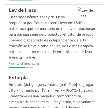
Ley de Hess
En termodinámica, la ley de Hess,
propuesta por Germain Henri Hess en 1840,
establece que: «si una serie de reactivos reaccionan
para dar una serie de productos, el calor de reacción
liberado o absorbido es independiente de si la
reacción se lleva a cabo en una, dos o más etapas»,
esto es, que los cambios de entalpía son aditivos:
ΔHneta = ΣΔHr.
Fuente:
wikipedia.org
Entalpía
Entalpía (del griego ἐνθάλπω [enthálpō], «agregar
calor»; formado por ἐν [en], «en» y θάλπω [thálpō],
«calentar») es una magnitud termodinámica,
simbolizada con la letra H mayúscula, cuya variación
expresa una medida de la cantidad de energía