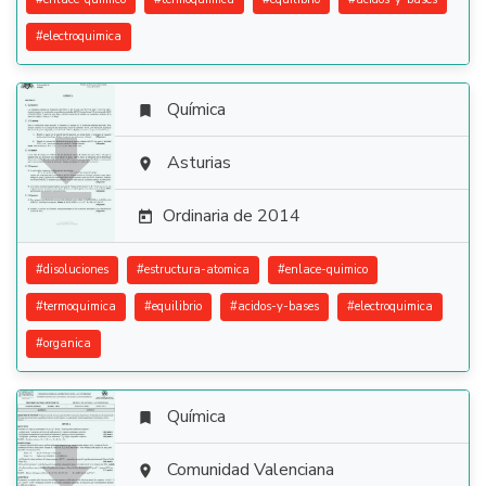
#
electroquimica
Química


Asturias

Ordinaria de 2014

#
disoluciones
#
estructura-atomica
#
enlace-quimico
#
termoquimica
#
equilibrio
#
acidos-y-bases
#
electroquimica
#
organica
Química


Comunidad Valenciana
