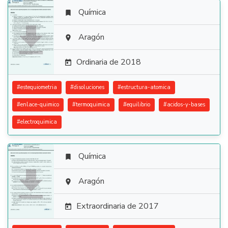
Química


Aragón

Ordinaria de 2018

#
estequiometria
#
disoluciones
#
estructura-atomica
#
enlace-quimico
#
termoquimica
#
equilibrio
#
acidos-y-bases
#
electroquimica
Química


Aragón

Extraordinaria de 2017
