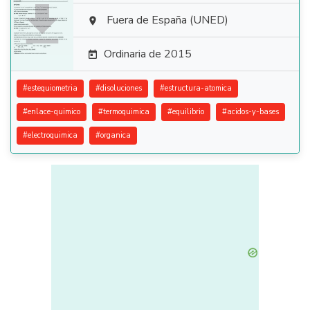

Fuera de España (UNED)

Ordinaria de 2015

#
estequiometria
#
disoluciones
#
estructura-atomica
#
enlace-quimico
#
termoquimica
#
equilibrio
#
acidos-y-bases
#
electroquimica
#
organica