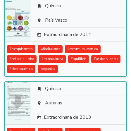
Química


País Vasco

Extraordinaria de 2014

#
estequiometria
#
disoluciones
#
estructura-atomica
#
enlace-quimico
#
termoquimica
#
equilibrio
#
acidos-y-bases
#
electroquimica
#
organica
Química


Asturias

Extraordinaria de 2013
