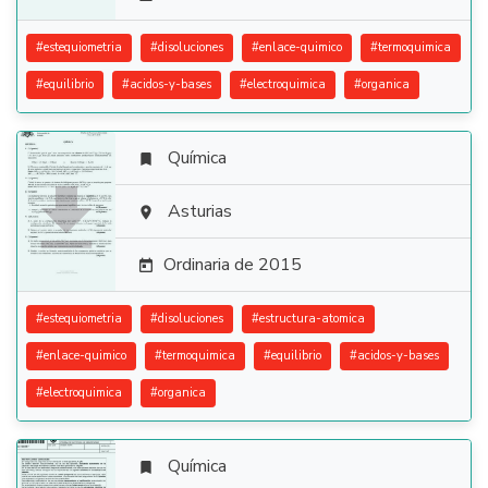
#
estequiometria
#
disoluciones
#
enlace-quimico
#
termoquimica
#
equilibrio
#
acidos-y-bases
#
electroquimica
#
organica
Química


Asturias

Ordinaria de 2015

#
estequiometria
#
disoluciones
#
estructura-atomica
#
enlace-quimico
#
termoquimica
#
equilibrio
#
acidos-y-bases
#
electroquimica
#
organica
Química
