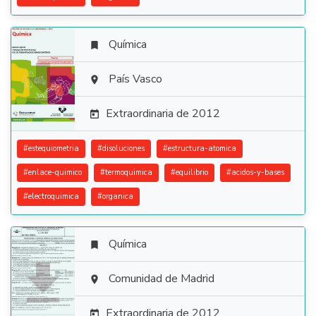
Química


País Vasco

Extraordinaria de 2012

#
estequiometria
#
disoluciones
#
estructura-atomica
#
enlace-quimico
#
termoquimica
#
equilibrio
#
acidos-y-bases
#
electroquimica
#
organica
Química


Comunidad de Madrid

Extraordinaria de 2012
