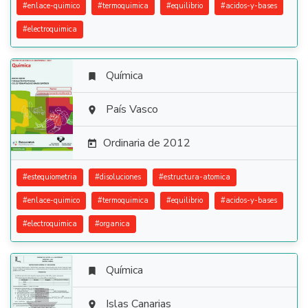
#
enlace-quimico
#
termoquimica
#
equilibrio
#
acidos-y-bases
#
electroquimica
Química


País Vasco

Ordinaria de 2012

#
estequiometria
#
disoluciones
#
estructura-atomica
#
enlace-quimico
#
termoquimica
#
equilibrio
#
acidos-y-bases
#
electroquimica
#
organica
Química

Islas Canarias
