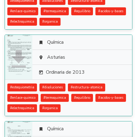
#
estequiometria
#
disoluciones
#
estructura-atomica
#
enlace-quimico
#
termoquimica
#
equilibrio
#
acidos-y-bases
#
electroquimica
#
organica
Química


Asturias

Ordinaria de 2013

#
estequiometria
#
disoluciones
#
estructura-atomica
#
enlace-quimico
#
termoquimica
#
equilibrio
#
acidos-y-bases
#
electroquimica
#
organica
Química
