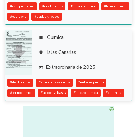
#
estequiometria
#
disoluciones
#
enlace-quimico
#
termoquimica
#
equilibrio
#
acidos-y-bases
Química


Islas Canarias

Extraordinaria de 2025

#
disoluciones
#
estructura-atomica
#
enlace-quimico
#
termoquimica
#
acidos-y-bases
#
electroquimica
#
organica