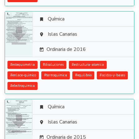
Química


Islas Canarias

Ordinaria de 2016

#
estequiometria
#
disoluciones
#
estructura-atomica
#
enlace-quimico
#
termoquimica
#
equilibrio
#
acidos-y-bases
#
electroquimica
Química


Islas Canarias

Ordinaria de 2015
