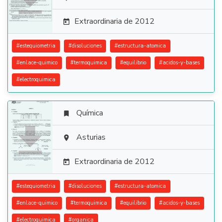

Extraordinaria de 2012

#
estequiometria
#
disoluciones
#
estructura-atomica
#
enlace-quimico
#
termoquimica
#
equilibrio
#
acidos-y-bases
#
electroquimica
Química


Asturias

Extraordinaria de 2012

#
estequiometria
#
disoluciones
#
estructura-atomica
#
enlace-quimico
#
termoquimica
#
equilibrio
#
acidos-y-bases
#
electroquimica
#
organica