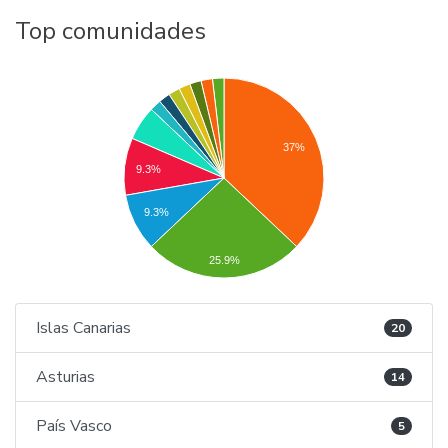
Top comunidades
37%
9.3%
9.3%
25.9%
Islas Canarias
20
Asturias
14
País Vasco
5