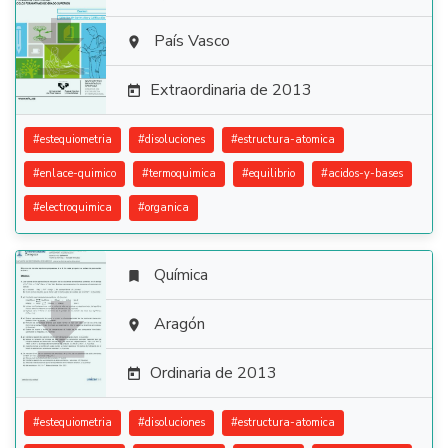

País Vasco

Extraordinaria de 2013

#
estequiometria
#
disoluciones
#
estructura-atomica
#
enlace-quimico
#
termoquimica
#
equilibrio
#
acidos-y-bases
#
electroquimica
#
organica
Química


Aragón

Ordinaria de 2013

#
estequiometria
#
disoluciones
#
estructura-atomica