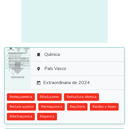
Química


País Vasco

Extraordinaria de 2024

#
estequiometria
#
disoluciones
#
estructura-atomica
#
enlace-quimico
#
termoquimica
#
equilibrio
#
acidos-y-bases
#
electroquimica
#
organica