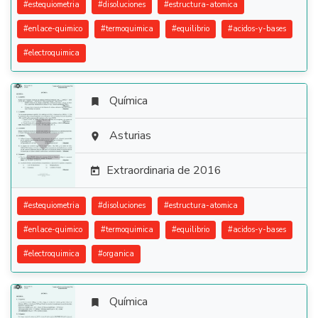
#
estequiometria
#
disoluciones
#
estructura-atomica
#
enlace-quimico
#
termoquimica
#
equilibrio
#
acidos-y-bases
#
electroquimica
Química


Asturias

Extraordinaria de 2016

#
estequiometria
#
disoluciones
#
estructura-atomica
#
enlace-quimico
#
termoquimica
#
equilibrio
#
acidos-y-bases
#
electroquimica
#
organica
Química
