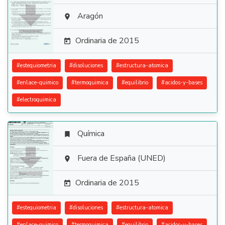

Aragón

Ordinaria de 2015

#
estequiometria
#
disoluciones
#
estructura-atomica
#
enlace-quimico
#
termoquimica
#
equilibrio
#
acidos-y-bases
#
electroquimica
Química


Fuera de España (UNED)

Ordinaria de 2015

#
estequiometria
#
disoluciones
#
estructura-atomica
#
enlace-quimico
#
termoquimica
#
equilibrio
#
acidos-y-bases