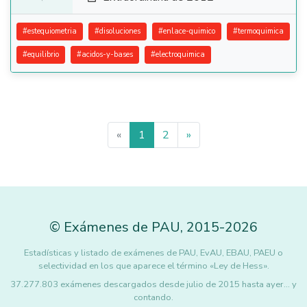
#
estequiometria
#
disoluciones
#
enlace-quimico
#
termoquimica
#
equilibrio
#
acidos-y-bases
#
electroquimica
«
1
2
»
©
Exámenes de PAU
,
2015
-2026
Estadísticas y listado de exámenes de PAU, EvAU, EBAU, PAEU o
selectividad en los que aparece el término «Ley de Hess».
37.277.803 exámenes descargados desde julio de 2015 hasta ayer... y
contando.