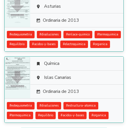

Asturias

Ordinaria de 2013

#
estequiometria
#
disoluciones
#
enlace-quimico
#
termoquimica
#
equilibrio
#
acidos-y-bases
#
electroquimica
#
organica
Química


Islas Canarias

Ordinaria de 2013

#
estequiometria
#
disoluciones
#
estructura-atomica
#
termoquimica
#
equilibrio
#
acidos-y-bases
#
organica