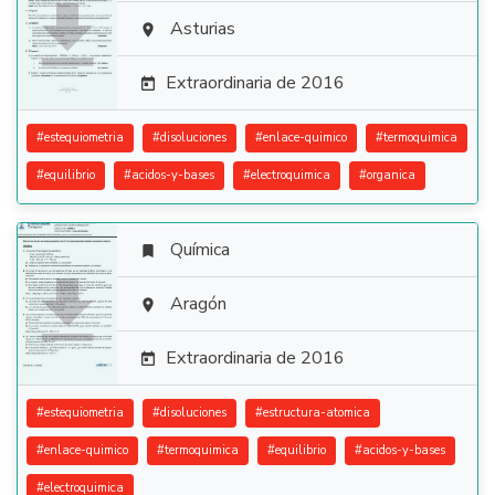

Asturias

Extraordinaria de 2016

#
estequiometria
#
disoluciones
#
enlace-quimico
#
termoquimica
#
equilibrio
#
acidos-y-bases
#
electroquimica
#
organica
Química


Aragón

Extraordinaria de 2016

#
estequiometria
#
disoluciones
#
estructura-atomica
#
enlace-quimico
#
termoquimica
#
equilibrio
#
acidos-y-bases
#
electroquimica