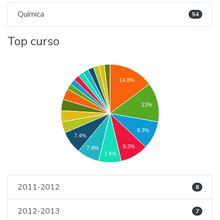
Química
54
Top curso
14.8%
13%
9.3%
7.4%
9.3%
7.4%
7.4%
2011-2012
8
2012-2013
7