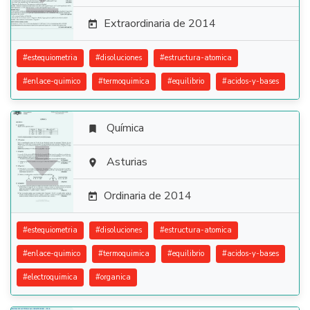
Extraordinaria de 2014

#
estequiometria
#
disoluciones
#
estructura-atomica
#
enlace-quimico
#
termoquimica
#
equilibrio
#
acidos-y-bases
Química


Asturias

Ordinaria de 2014

#
estequiometria
#
disoluciones
#
estructura-atomica
#
enlace-quimico
#
termoquimica
#
equilibrio
#
acidos-y-bases
#
electroquimica
#
organica