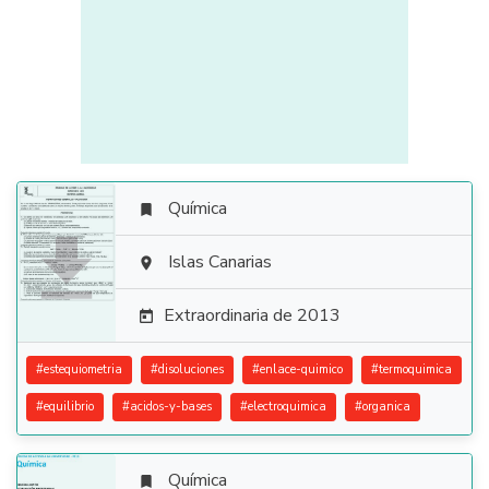
Química


Islas Canarias

Extraordinaria de 2013

#
estequiometria
#
disoluciones
#
enlace-quimico
#
termoquimica
#
equilibrio
#
acidos-y-bases
#
electroquimica
#
organica
Química
