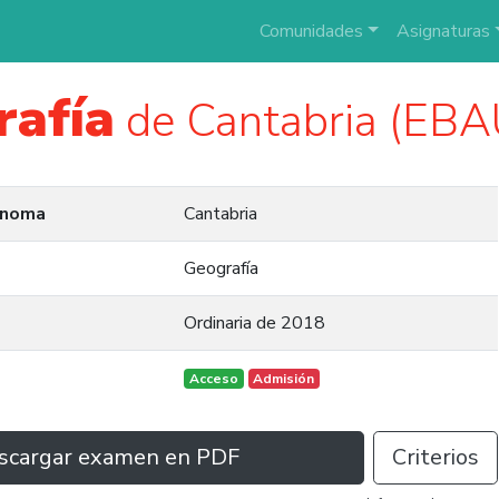
Comunidades
Asignaturas
rafía
de Cantabria (EBA
ónoma
Cantabria
Geografía
Ordinaria de 2018
Acceso
Admisión
scargar examen en PDF
Criterios