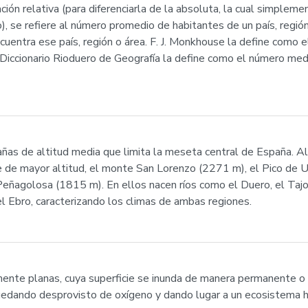
ón relativa (para diferenciarla de la absoluta, la cual simplem
, se refiere al número promedio de habitantes de un país, región,
ncuentra ese país, región o área. F. J. Monkhouse la define como
el Diccionario Rioduero de Geografía la define como el número me
tañas de altitud media que limita la meseta central de España. 
 de mayor altitud, el monte San Lorenzo (2271 m), el Pico de U
eñagolosa (1815 m). En ellos nacen ríos como el Duero, el Tajo, e
l Ebro, caracterizando los climas de ambas regiones.
mente planas, cuya superficie se inunda de manera permanente o 
uedando desprovisto de oxígeno y dando lugar a un ecosistema h