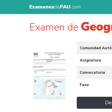
Examenes
de
PAU
.com
Geog
Examen de
Comunidad Aut
Asignatura
Convocatoria
Fase
De