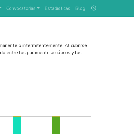
history
Convocatorias
Estadísticas
Blog
rmanente o intermitentemente. Al cubrirse
ido entre los puramente acuáticos y los