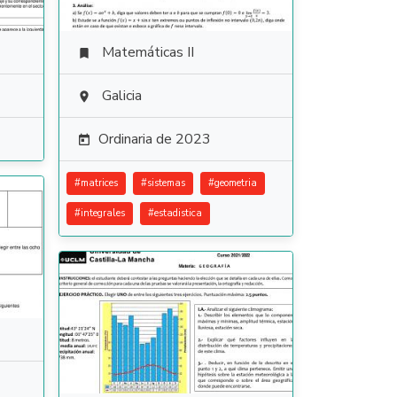
Matemáticas II

Galicia

Ordinaria de 2023

#
matrices
#
sistemas
#
geometria
#
integrales
#
estadistica