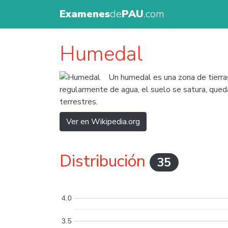
Examenes
de
PAU
.com
Humedal
Un humedal es una zona de tierra
regularmente de agua, el suelo se satura, qued
terrestres.
Ver en Wikipedia.org
Distribución
35
4.0
3.5