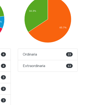
%
34.3%
6%
65.7%
Ordinaria
4
23
Extraordinaria
4
12
3
3
3