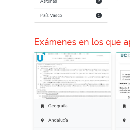
Asturias
2
País Vasco
1
Exámenes en los que a
Geografía


Andalucía

