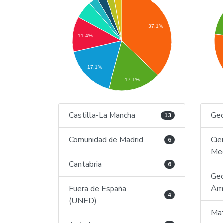
37.1%
11.4%
17.1%
17.1%
Castilla-La Mancha
Geo
13
Comunidad de Madrid
Cie
6
Med
Cantabria
6
Geo
Amb
Fuera de España
4
(UNED)
Mat