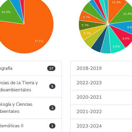
11.4%
14.3%
11.4
5.7%
5.7%
8.
5.7%
8.6%
77.1%
8.6%
grafía
2018-2019
27
ncias de la Tierra y
2022-2023
5
ioambientales
2020-2021
logía y Ciencias
2
ientales
2021-2022
emáticas II
2023-2024
1