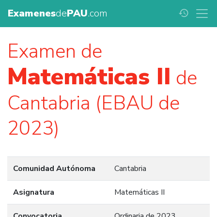
Examenes
de
PAU
.com
history
Examen de
Matemáticas II
de
Cantabria (EBAU de
2023)
Comunidad Autónoma
Cantabria
Asignatura
Matemáticas II
Convocatoria
Ordinaria de 2023