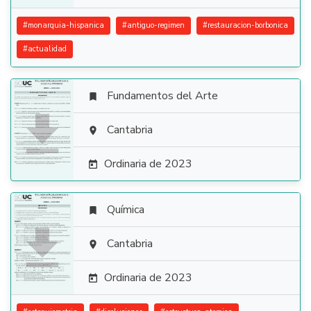
#
monarquia-hispanica
#
antiguo-regimen
#
restauracion-borbonica
#
actualidad
Fundamentos del Arte


Cantabria

Ordinaria de 2023

Química


Cantabria

Ordinaria de 2023
