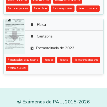
#
estequiometria
#
disoluciones
#
estructura-atomica
#
enlace-quimico
#
equilibrio
#
acidos-y-bases
#
electroquimica
Física


Cantabria

Extraordinaria de 2023

#
interaccion-gravitatoria
#
ondas
#
optica
#
electromagnetismo
#
fisica-nuclear
©
Exámenes de PAU
,
2015
-2026