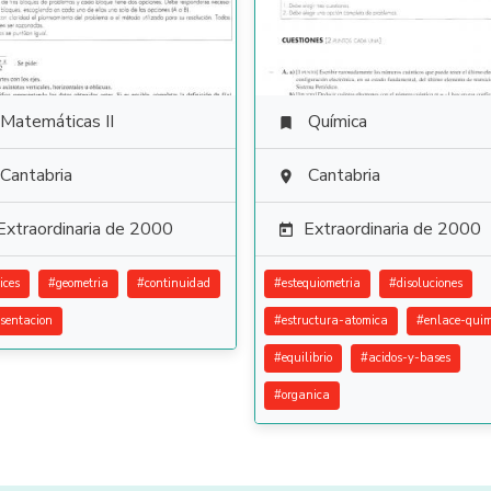
Matemáticas II
Química

Cantabria
Cantabria

Extraordinaria de 2000
Extraordinaria de 2000

ices
#
geometria
#
continuidad
#
estequiometria
#
disoluciones
esentacion
#
estructura-atomica
#
enlace-quim
#
equilibrio
#
acidos-y-bases
#
organica