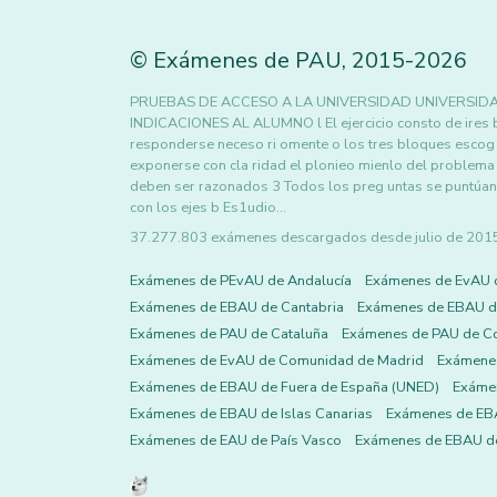
©
Exámenes de PAU
,
2015
-2026
PRUEBAS DE ACCESO A LA UNIVERSIDAD UNIVERSID
INDICACIONES AL ALUMNO l El ejercicio consto de ires 
responderse neceso ri omente o los tres bloques escog 
exponerse con cla ridad el plonieo mienlo del problema
deben ser razonados 3 Todos los preg untas se puntúan 
con los ejes b Es1udio…
37.277.803 exámenes descargados desde julio de 2015 h
Exámenes de PEvAU de Andalucía
Exámenes de EvAU 
Exámenes de EBAU de Cantabria
Exámenes de EBAU de
Exámenes de PAU de Cataluña
Exámenes de PAU de C
Exámenes de EvAU de Comunidad de Madrid
Exámene
Exámenes de EBAU de Fuera de España (UNED)
Exámen
Exámenes de EBAU de Islas Canarias
Exámenes de EBA
Exámenes de EAU de País Vasco
Exámenes de EBAU de