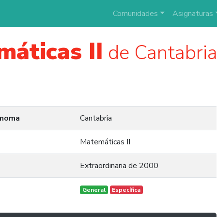
Comunidades
Asignaturas
áticas II
de Cantabria 
ónoma
Cantabria
Matemáticas II
Extraordinaria de 2000
General
Específica