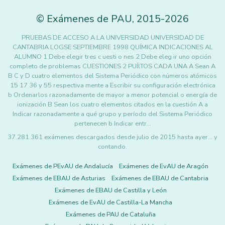
©
Exámenes de PAU
,
2015
-2026
PRUEBAS DE ACCESO A LA UNIVERSIDAD UNIVERSIDAD DE
CANTABRIA LOGSE SEPTIEMBRE 1998 QUÍMICA INDICACIONES AL
ALUMNO 1 Debe elegir tres c uesti o nes 2 Debe eleg ir uno opción
completo de problemas CUESTIONES 2 PUÍlTOS CADA UNA A Sean A
B C y D cuatro elementos del Sistema Periódico con números atómicos
15 17 36 y 55 respectiva mente a Escribir su configuración electrónica
b Ordenarlos razonadamente de mayor a menor potencial o energía de
ionización B Sean los cuatro elementos citados en la cuestión A a
Indicar razonadamente a qué grupo y período del Sistema Periódico
pertenecen b Indicar entr…
37.281.361 exámenes descargados desde julio de 2015 hasta ayer... y
contando.
Exámenes de PEvAU de Andalucía
Exámenes de EvAU de Aragón
Exámenes de EBAU de Asturias
Exámenes de EBAU de Cantabria
Exámenes de EBAU de Castilla y León
Exámenes de EvAU de Castilla-La Mancha
Exámenes de PAU de Cataluña