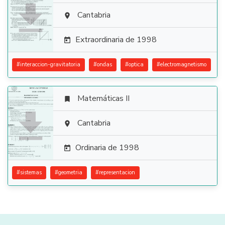

Cantabria

Extraordinaria de 1998

#
interaccion-gravitatoria
#
ondas
#
optica
#
electromagnetismo
Matemáticas II


Cantabria

Ordinaria de 1998

#
sistemas
#
geometria
#
representacion