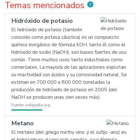
Temas mencionados
new_releases
Hidróxido de potasio
El hidróxido de potasio (también
conocido como potasa cáustica) es un compuesto
químico inorgánico de fórmula KOH, tanto él como el
hidróxido de sodio (NaOH), son bases fuertes de uso
común. Tiene muchos usos tanto industriales como
comerciales. La mayoría de las aplicaciones explotan
su reactividad con ácidos y su corrosividad natural. Se
estiman en 700 000 a 800 000 toneladas la
producción de hidróxido de potasio en 2005 (del
NaOH se producen unas cien veces más).
Fuente:
wikipedia.org
Metano
El metano (del griego methy vino, y el sufijo -ano) es
el hidrocarburo alcano más sencillo, cuya fórmula