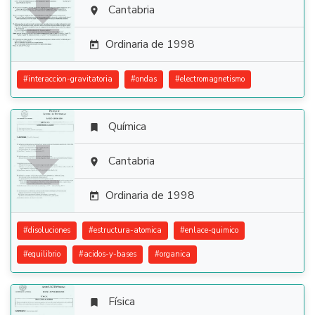

Cantabria

Ordinaria de 1998

#
interaccion-gravitatoria
#
ondas
#
electromagnetismo
Química


Cantabria

Ordinaria de 1998

#
disoluciones
#
estructura-atomica
#
enlace-quimico
#
equilibrio
#
acidos-y-bases
#
organica
Física
