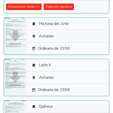
#
restauracion-borbonica
#
segunda-republica
Historia del Arte


Asturias

Ordinaria de 1998

Latín II


Asturias

Ordinaria de 1998

Química
