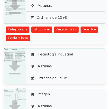

Asturias

Ordinaria de 1998

#
estequiometria
#
disoluciones
#
enlace-quimico
#
equilibrio
#
acidos-y-bases
Tecnología Industrial


Asturias

Ordinaria de 1998

Imagen


Asturias
