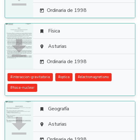
Ordinaria de 1998

Física


Asturias

Ordinaria de 1998

#
interaccion-gravitatoria
#
optica
#
electromagnetismo
#
fisica-nuclear
Geografía


Asturias

Ordinaria de 1998
