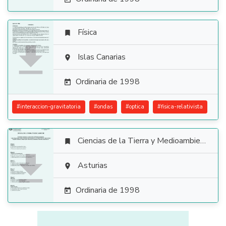
Física


Islas Canarias

Ordinaria de 1998

#
interaccion-gravitatoria
#
ondas
#
optica
#
fisica-relativista
Ciencias de la Tierra y Medioambientales


Asturias

Ordinaria de 1998
