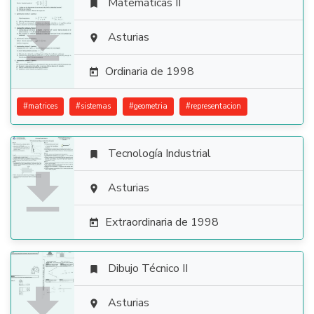
Matemáticas II


Asturias

Ordinaria de 1998

#
matrices
#
sistemas
#
geometria
#
representacion
Tecnología Industrial


Asturias

Extraordinaria de 1998

Dibujo Técnico II


Asturias
