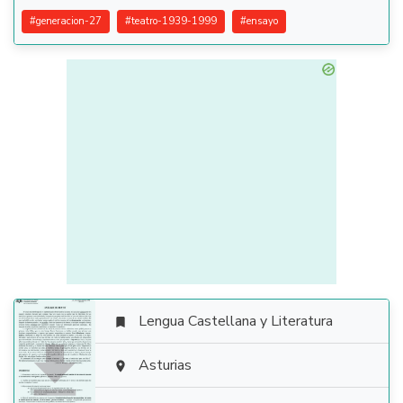
#
generacion-27
#
teatro-1939-1999
#
ensayo
Lengua Castellana y Literatura


Asturias
