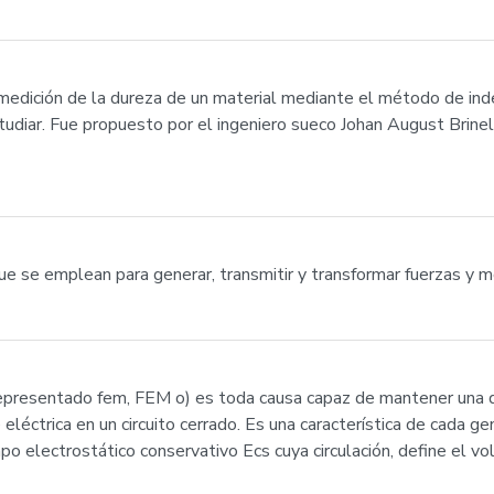
medición de la dureza de un material mediante el método de inde
studiar. Fue propuesto por el ingeniero sueco Johan August Brin
que se emplean para generar, transmitir y transformar fuerzas y 
(representado fem, FEM o) es toda causa capaz de mantener una d
e eléctrica en un circuito cerrado. Es una característica de cada g
po electrostático conservativo Ecs cuya circulación, define el vo