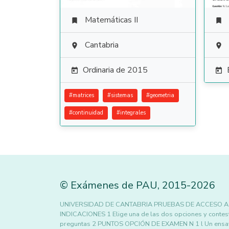
Matemáticas II


Cantabria


Ordinaria de 2015


#
matrices
#
sistemas
#
geometria
#
continuidad
#
integrales
©
Exámenes de PAU
,
2015
-2026
UNIVERSIDAD DE CANTABRIA PRUEBAS DE ACCESO A 
INDICACIONES 1 Elige una de las dos opciones y contes
preguntas 2 PUNTOS OPCIÓN DE EXAMEN N 1 l Un ensayo