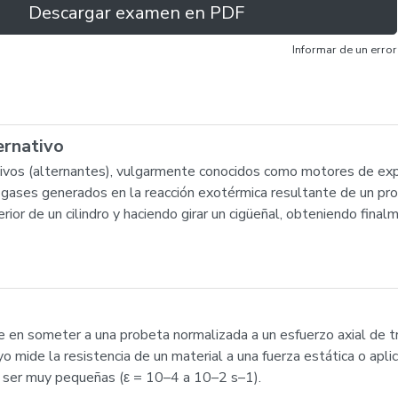
Descargar examen en PDF
Informar de un error
ernativo
ivos (alternantes), vulgarmente conocidos como motores de exp
s gases generados en la reacción exotérmica resultante de un p
rior de un cilindro y haciendo girar un cigüeñal, obteniendo fin
e en someter a una probeta normalizada a un esfuerzo axial de t
o mide la resistencia de un material a una fuerza estática o ap
 ser muy pequeñas (ε = 10–4 a 10–2 s–1).