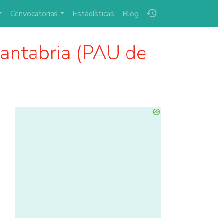
history
Convocatorias
Estadísticas
Blog
antabria (PAU de